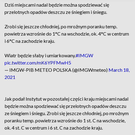
Dziś miejscami nadal będzie można spodziewać się
przelotnych opadów deszczu ze śniegiem i śniegu.
Zrobi się jeszcze chłodniej, po mroźnym poranku temp.
powietrza wzrośnie do 1°C na wschodzie, ok. 4°C w centrum
i 6°C na zachodzie kraju.
Wiatr będzie słaby i umiarkowany.
#IMGW
pic.twitter.com/mK6YPFMwH5
— IMGW-PIB METEO POLSKA (@IMGWmeteo)
March 18,
2021
Jak podał Instytut w pozostałej części kraju miejscami nadal
będzie można spodziewać się przelotnych opadów deszczu
ze śniegiem i śniegu. Zrobi się jeszcze chłodniej, po mroźnym
poranku temp. powietrza wzrośnie do 1 st. C na wschodzie,
ok. 4 st. C w centrum i 6 st. C na zachodzie kraju.