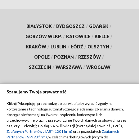
BIAŁYSTOK
/
BYDGOSZCZ
/
GDAŃSK
/
GORZÓW WLKP.
/
KATOWICE
/
KIELCE
/
KRAKÓW
/
LUBLIN
/
ŁÓDŹ
/
OLSZTYN
/
OPOLE
/
POZNAŃ
/
RZESZÓW
/
SZCZECIN
/
WARSZAWA
/
WROCŁAW
Szanujemy Twoją prywatność
Dołącz do nas:
Kliknij "Akceptuję i przechodzę do serwisu", aby wyrazić zgody na
korzystanie z technologii automatycznego śledzenia i zbierania danych,
TVP
dostęp do informacji na Twoim urządzeniu końcowym i ich
Abonament TVP
przechowywanie oraz na przetwarzanie Twoich danych osobowych przez
Regulamin TVP
nas, czyli Telewizję Polską S.A. w likwidacji (zwaną dalej również „TVP”),
Emisja w TVP
Polityka prywatności
Zaufanych Partnerów z IAB* (1201 firm)
oraz pozostałych
Zaufanych
Partnerów TVP (93 firm)
, w celach marketingowych (w tym do