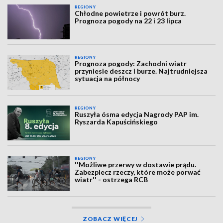
REGIONY
Chłodne powietrze i powrót burz.
Prognoza pogody na 22 i 23 lipca
REGIONY
Prognoza pogody: Zachodni wiatr
przyniesie deszcz i burze. Najtrudniejsza
sytuacja na północy
REGIONY
Ruszyła ósma edycja Nagrody PAP im.
Ryszarda Kapuścińskiego
REGIONY
''Możliwe przerwy w dostawie prądu.
Zabezpiecz rzeczy, które może porwać
wiatr'' - ostrzega RCB
ZOBACZ WIĘCEJ