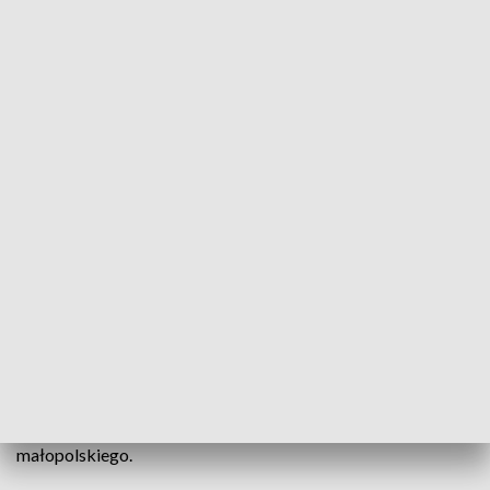
Intensywne opady śniegu na południu kraju (fot. PAP)
Do 5 cm śniegu może spaść na południu Dolnego
Śląska i na południu Małopolski. Tam według
prognoz może spaść do 15 cm.
IMGW w związku z intensywnymi opadami śniegu wydało w
czwartek ostrzeżenia pierwszego, najniższego stopnia dla
południowych powiatów na Dolnym Śląsku. Taki sam alert
obowiązuje w powiatach na południu województwa
małopolskiego.