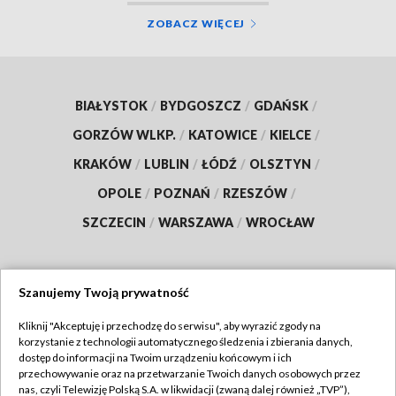
ZOBACZ WIĘCEJ
BIAŁYSTOK
/
BYDGOSZCZ
/
GDAŃSK
/
GORZÓW WLKP.
/
KATOWICE
/
KIELCE
/
KRAKÓW
/
LUBLIN
/
ŁÓDŹ
/
OLSZTYN
/
OPOLE
/
POZNAŃ
/
RZESZÓW
/
SZCZECIN
/
WARSZAWA
/
WROCŁAW
Szanujemy Twoją prywatność
Dołącz do nas:
Kliknij "Akceptuję i przechodzę do serwisu", aby wyrazić zgody na
korzystanie z technologii automatycznego śledzenia i zbierania danych,
TVP
dostęp do informacji na Twoim urządzeniu końcowym i ich
Abonament TVP
przechowywanie oraz na przetwarzanie Twoich danych osobowych przez
Regulamin TVP
nas, czyli Telewizję Polską S.A. w likwidacji (zwaną dalej również „TVP”),