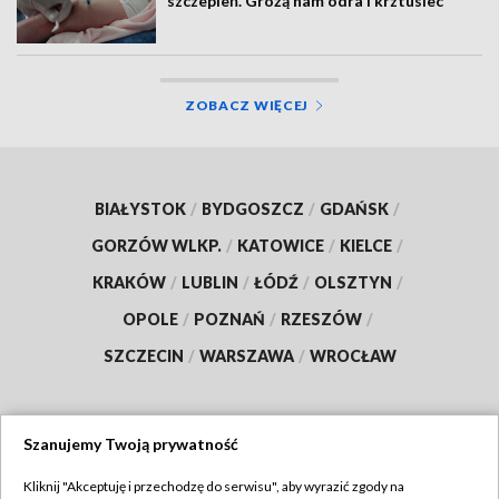
szczepień. Grożą nam odra i krztusiec
ZOBACZ WIĘCEJ
BIAŁYSTOK
/
BYDGOSZCZ
/
GDAŃSK
/
GORZÓW WLKP.
/
KATOWICE
/
KIELCE
/
KRAKÓW
/
LUBLIN
/
ŁÓDŹ
/
OLSZTYN
/
OPOLE
/
POZNAŃ
/
RZESZÓW
/
SZCZECIN
/
WARSZAWA
/
WROCŁAW
Szanujemy Twoją prywatność
Dołącz do nas:
Kliknij "Akceptuję i przechodzę do serwisu", aby wyrazić zgody na