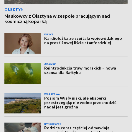
OLSZTYN
Naukowcy z Olsztyna w zespole pracującym nad
kosmiczną koparką
KIELCE
Kardiolożka ze szpitala wojewódzkiego
na prestiżowej liście stanfordzkiej
GDAŃSK
Reintrodukcja traw morskich – nowa
szansa dla Bałtyku
WARSZAWA
Poziom Wisły niski, ale eksperci
przestrzegają: nie wolno przechodzić,
nadal jest groźna
BYDGOSZCZ
Rodzice coraz częściej odmawiają