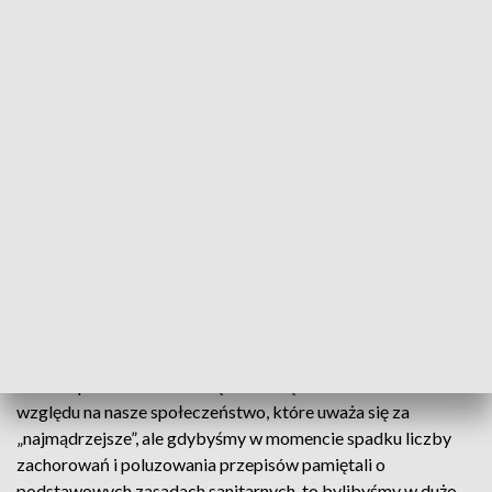
nowych przypadków zachorowań – mówił.
- Pandemiczna jesień jest porównywalna z obecną sytuacją,
jeśli chodzi o liczbę zakażeń. Odmiana znad Tamizy jednak
powoduje, że śmiertelność hospitalizowanych jest o nawet 60
procent większa. To są dane przerażające – podkreślił
Banach. - Bez restrykcyjnych przepisów sanitarnych i
radykalnych obostrzeń, skutki trzeciej fali pandemii będą
bardzo poważne. Jeśli nie będziemy mądrzy, będą następne
fale – czwarta, piąta, a być może nawet szósta i siódma –
ostrzegł.
Przywrócenie obostrzeń na terenie całego kraju naukowiec
uznał za absolutnie niezbędne. - Nic innego nie można było
zrobić - podkreślił. - Mówię to trochę ze smutkiem ze
względu na nasze społeczeństwo, które uważa się za
„najmądrzejsze”, ale gdybyśmy w momencie spadku liczby
zachorowań i poluzowania przepisów pamiętali o
podstawowych zasadach sanitarnych, to bylibyśmy w dużo