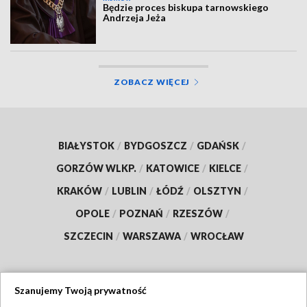
Będzie proces biskupa tarnowskiego
Andrzeja Jeża
ZOBACZ WIĘCEJ
BIAŁYSTOK
/
BYDGOSZCZ
/
GDAŃSK
/
GORZÓW WLKP.
/
KATOWICE
/
KIELCE
/
KRAKÓW
/
LUBLIN
/
ŁÓDŹ
/
OLSZTYN
/
OPOLE
/
POZNAŃ
/
RZESZÓW
/
SZCZECIN
/
WARSZAWA
/
WROCŁAW
Szanujemy Twoją prywatność
Dołącz do nas: