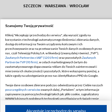
SZCZECIN
/
WARSZAWA
/
WROCŁAW
Szanujemy Twoją prywatność
Dołącz do nas:
Kliknij "Akceptuję i przechodzę do serwisu", aby wyrazić zgody na
korzystanie z technologii automatycznego śledzenia i zbierania danych,
TVP
dostęp do informacji na Twoim urządzeniu końcowym i ich
Abonament TVP
przechowywanie oraz na przetwarzanie Twoich danych osobowych przez
Regulamin TVP
nas, czyli Telewizję Polską S.A. w likwidacji (zwaną dalej również „TVP”),
Emisja w TVP
Polityka prywatności
Zaufanych Partnerów z IAB* (1201 firm)
oraz pozostałych
Zaufanych
Partnerów TVP (93 firm)
, w celach marketingowych (w tym do
Centrum informacji TVP
Moje zgody
zautomatyzowanego dopasowania reklam do Twoich zainteresowań i
mierzenia ich skuteczności) i pozostałych, które wskazujemy poniżej, a
Naziemna Telewizja Cyfrowa
Pomoc
także zgody na udostępnianie przez nas identyfikatora PPID do Google.
Sklep TVP
Biuro reklamy
Twoje dane osobowe zbierane podczas odwiedzania przez Ciebie naszych
Rada Programowa
Kontakt
poszczególnych serwisów
zwanych dalej „Portalem”, w tym informacje
zapisywane za pomocą technologii takich jak: pliki cookie, sygnalizatory
System NOS
WWW lub innych podobnych technologii umożliwiających świadczenie
dopasowanych i bezpiecznych usług, personalizację treści oraz reklam,
Informacje o nadawcy
Kanały
udostępnianie funkcji mediów społecznościowych oraz analizowanie
Akceptuję i przechodzę do serwisu