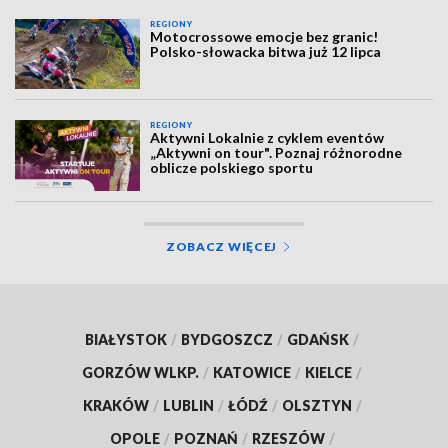
REGIONY
Motocrossowe emocje bez granic!
Polsko-słowacka bitwa już 12 lipca
REGIONY
Aktywni Lokalnie z cyklem eventów
„Aktywni on tour". Poznaj różnorodne
oblicze polskiego sportu
ZOBACZ WIĘCEJ
BIAŁYSTOK
/
BYDGOSZCZ
/
GDAŃSK
/
GORZÓW WLKP.
/
KATOWICE
/
KIELCE
/
KRAKÓW
/
LUBLIN
/
ŁÓDŹ
/
OLSZTYN
/
OPOLE
/
POZNAŃ
/
RZESZÓW
/