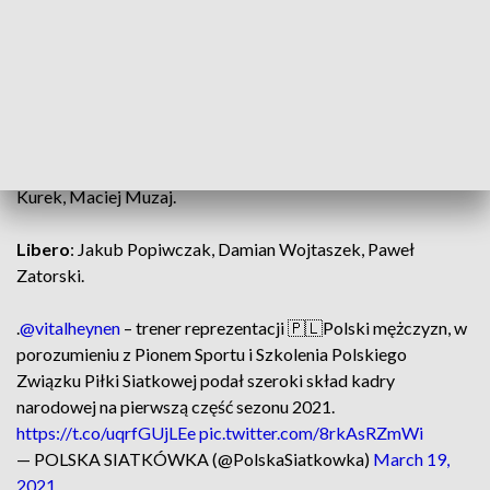
Środkowi
: Mateusz Bieniek, Norbert Huber, Karol Kłos,
Jakub Kochanowski, Piotr Nowakowski.
Rozgrywający
: Fabian Drzyzga, Marcin Janusz, Marcin
Komenda, Grzegorz Łomacz.
Atakujący
: Łukasz Kaczmarek, Dawid Konarski, Bartosz
Kurek, Maciej Muzaj.
Libero
: Jakub Popiwczak, Damian Wojtaszek, Paweł
Zatorski.
.
@vitalheynen
– trener reprezentacji 🇵🇱Polski mężczyzn, w
porozumieniu z Pionem Sportu i Szkolenia Polskiego
Związku Piłki Siatkowej podał szeroki skład kadry
narodowej na pierwszą część sezonu 2021.
https://t.co/uqrfGUjLEe
pic.twitter.com/8rkAsRZmWi
— POLSKA SIATKÓWKA (@PolskaSiatkowka)
March 19,
2021