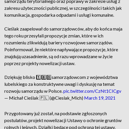
samorządu terytorialnego oraz poprawy w zakresie usług z
zakresu użyteczności publicznej, w szczególności takich jak
komunikacja, gospodarka odpadami i usługi komunalne.
Cieślak zaapelował do samorządowców, aby do końca maja
tego roku przesyłali propozycje zmian, które w ich
rozumieniu zlikwidują bariery rozwojowe samorządów.
Poinformował, że niektóre napływające propozycje, które
znajdują uzasadnienie, są od razu wprowadzane w życie
poprzez projekty nowelizacji ustaw.
Dziękuję blisko 1️⃣8️⃣0️⃣samorządowcom z województwa
lubelskiego za konstruktywne uwagi i dyskusję na temat
rozwoju samorządu w Polsce.
pic.twitter.com/CzNt1CICgv
— Michał Cieślak 🇵🇱 (@Cieslak_Mich)
March 19, 2021
Przygotowany już został, na podstawie zgłoszonych
postulatów, projekt nowelizacji Ustawy o ochronie gruntów
rolnych i leśnych. Działki będące pod ochroną tej ustawy,