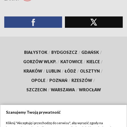
BIAŁYSTOK
/
BYDGOSZCZ
/
GDAŃSK
/
GORZÓW WLKP.
/
KATOWICE
/
KIELCE
/
KRAKÓW
/
LUBLIN
/
ŁÓDŹ
/
OLSZTYN
/
OPOLE
/
POZNAŃ
/
RZESZÓW
/
SZCZECIN
/
WARSZAWA
/
WROCŁAW
Szanujemy Twoją prywatność
Dołącz do nas:
Kliknij "Akceptuję i przechodzę do serwisu", aby wyrazić zgody na