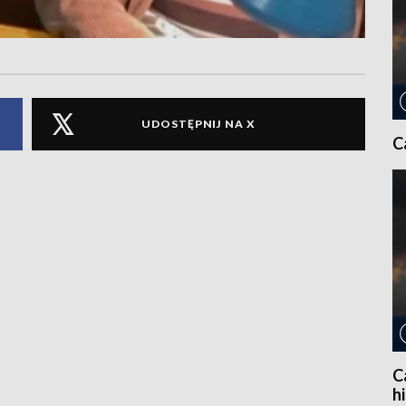
UDOSTĘPNIJ NA X
C
C
h