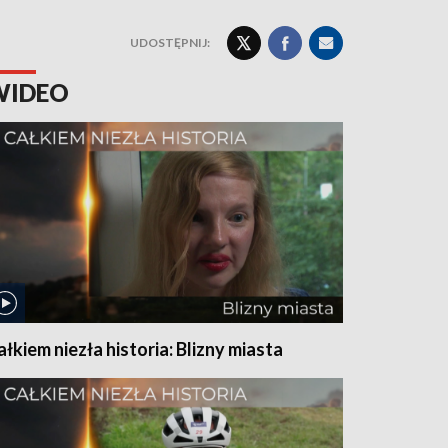
UDOSTĘPNIJ:
WIDEO
ałkiem niezła historia: Blizny miasta