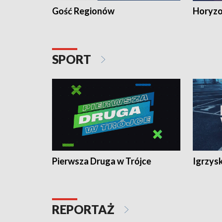
Gość Regionów
Horyzo
SPORT
Pierwsza Druga w Trójce
Igrzys
REPORTAŻ