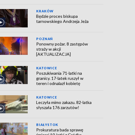
KRAKÓW
Będzie proces biskupa
tarnowskiego Andrzeja Jeża
POZNAŃ
Ponowny pożar. 8 zastępów
straży w akcji
[AKTUALIZACJA]
KATOWICE
Poszukiwania 71-latki na
granicy. 17-latek ruszył w
teren i odnalazł kobietę
KATOWICE
Leczyła mimo zakazu. 82-latka
słyszała 176 zarzutów!
BIAŁYSTOK
Prokuratura bada sprawę
śmierci 10-latki z Gródka