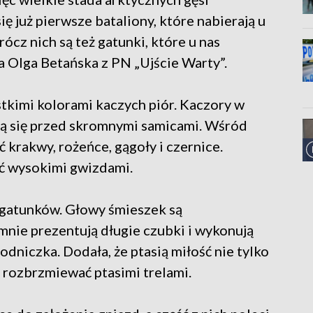
ię już pierwsze bataliony, które nabierają u
ócz nich są też gatunki, które u nas
 Olga Betańska z PN „Ujście Warty”.
stkimi kolorami kaczych piór. Kaczory w
ją się przed skromnymi samicami. Wśród
krakwy, rożeńce, gągoły i czernice.
ć wysokimi gwizdami.
 gatunków. Głowy śmieszek są
nie prezentują długie czubki i wykonują
dniczka. Dodała, że ptasią miłość nie tylko
a rozbrzmiewać ptasimi trelami.