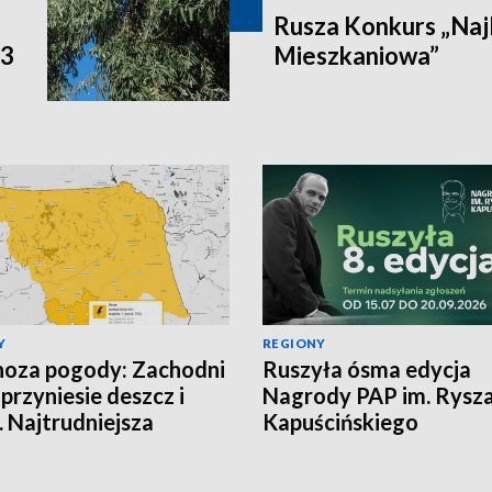
Rusza Konkurs „Naj
P3
Mieszkaniowa”
Y
REGIONY
oza pogody: Zachodni
Ruszyła ósma edycja
 przyniesie deszcz i
Nagrody PAP im. Rysz
. Najtrudniejsza
Kapuścińskiego
cja na północy