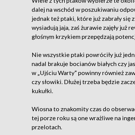
Wiele z tych ptaków wybierze te okolic
dalej na wschód w poszukiwaniu odpow
jednak też ptaki, które już zabrały się z
wysiadują jaja, zaś żurawie zajęły już
głośnym krzykiem przepędzają potenc
Nie wszystkie ptaki powróciły już jedn
nadal brakuje bocianów białych czy jas
w „Ujściu Warty” powinny również zaw
czy słowiki. Dłużej trzeba będzie zac
kukułki.
Wiosna to znakomity czas do obserwacj
tej porze roku są one wrażliwe na ing
przelotach.