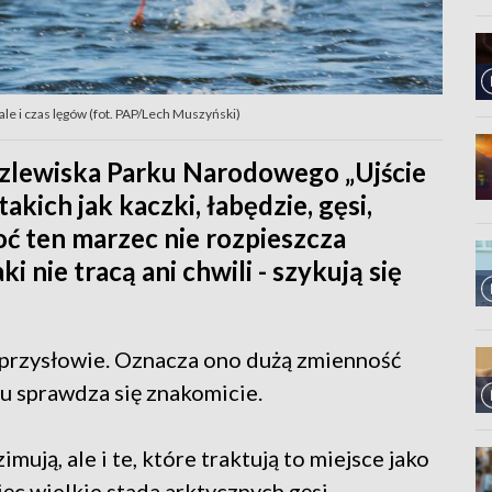
le i czas lęgów (fot. PAP/Lech Muszyński)
ozlewiska Parku Narodowego „Ujście
kich jak kaczki, łabędzie, gęsi,
ć ten marzec nie rozpieszcza
 nie tracą ani chwili - szykują się
e przysłowie. Oznacza ono dużą zmienność
u sprawdza się znakomicie.
imują, ale i te, które traktują to miejsce jako
ięc wielkie stada arktycznych gęsi