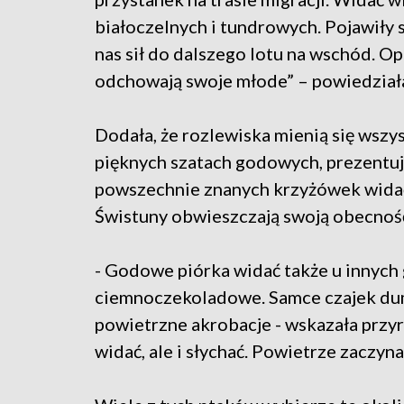
białoczelnych i tundrowych. Pojawiły s
nas sił do dalszego lotu na wschód. Opr
odchowają swoje młode” – powiedziała
Dodała, że rozlewiska mienią się wszy
pięknych szatach godowych, prezentu
powszechnie znanych krzyżówek widać 
Świstuny obwieszczają swoją obecnoś
- Godowe piórka widać także u innych
ciemnoczekoladowe. Samce czajek dum
powietrzne akrobacje - wskazała przyro
widać, ale i słychać. Powietrze zaczyn