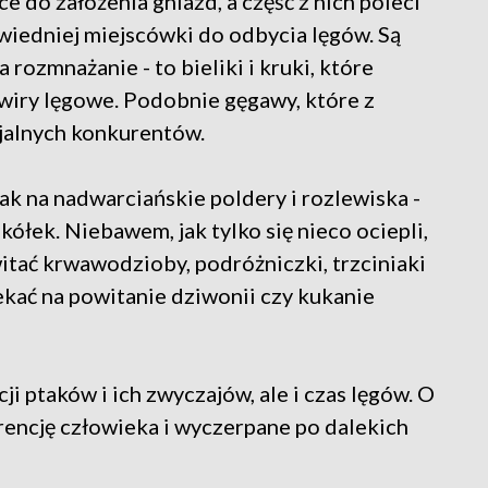
e do założenia gniazd, a część z nich poleci
iedniej miejscówki do odbycia lęgów. Są
a rozmnażanie - to bieliki i kruki, które
 rewiry lęgowe. Podobnie gęgawy, które z
jalnych konkurentów.
ak na nadwarciańskie poldery i rozlewiska -
kółek. Niebawem, jak tylko się nieco ociepli,
itać krwawodzioby, podróżniczki, trzciniaki
zekać na powitanie dziwonii czy kukanie
i ptaków i ich zwyczajów, ale i czas lęgów. O
erencję człowieka i wyczerpane po dalekich