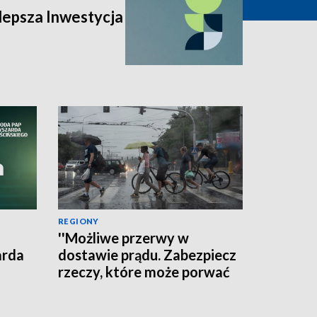
lepsza Inwestycja
REGIONY
''Możliwe przerwy w
arda
dostawie prądu. Zabezpiecz
rzeczy, które może porwać
wiatr'' - ostrzega RCB