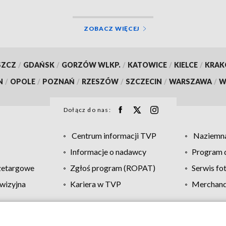
ZOBACZ WIĘCEJ
SZCZ
/
GDAŃSK
/
GORZÓW WLKP.
/
KATOWICE
/
KIELCE
/
KRA
N
/
OPOLE
/
POZNAŃ
/
RZESZÓW
/
SZCZECIN
/
WARSZAWA
/
W
Dołącz do nas:
Centrum informacji TVP
Naziemna
Informacje o nadawcy
Program d
zetargowe
Zgłoś program (ROPAT)
Serwis fo
wizyjna
Kariera w TVP
Merchandi