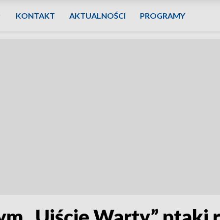
KONTAKT
AKTUALNOŚCI
PROGRAMY
 „Ujście Warty” ptaki r