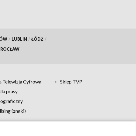
KÓW
/
LUBLIN
/
ŁÓDŹ
/
ROCŁAW
 Telewizja Cyfrowa
Sklep TVP
la prasy
tograficzny
sing (znaki)