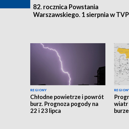
82. rocznica Powstania
Warszawskiego. 1 sierpnia w TV
REGIONY
REGION
Chłodne powietrze i powrót
Progn
burz. Prognoza pogody na
wiatr
22 i 23 lipca
burze
sytua