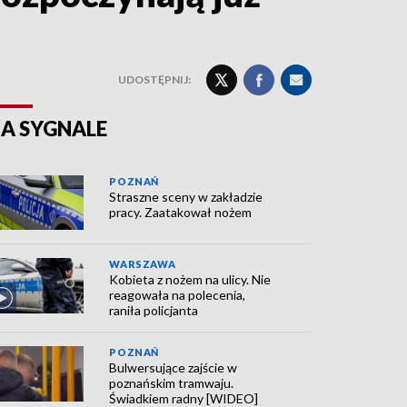
UDOSTĘPNIJ:
A SYGNALE
POZNAŃ
Straszne sceny w zakładzie
pracy. Zaatakował nożem
WARSZAWA
Kobieta z nożem na ulicy. Nie
reagowała na polecenia,
raniła policjanta
POZNAŃ
Bulwersujące zajście w
poznańskim tramwaju.
Świadkiem radny [WIDEO]