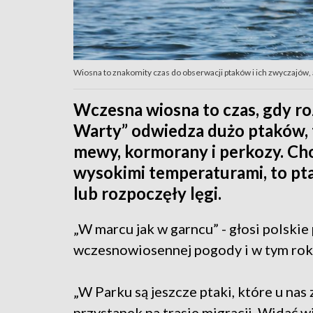
Wiosna to znakomity czas do obserwacji ptaków i ich zwyczajów, a
Wczesna wiosna to czas, gdy r
Warty” odwiedza dużo ptaków, ta
mewy, kormorany i perkozy. Cho
wysokimi temperaturami, to ptaki
lub rozpoczęły lęgi.
„W marcu jak w garncu” - głosi polski
wczesnowiosennej pogody i w tym rok
„W Parku są jeszcze ptaki, które u nas z
przystanek na trasie migracji. Widać w