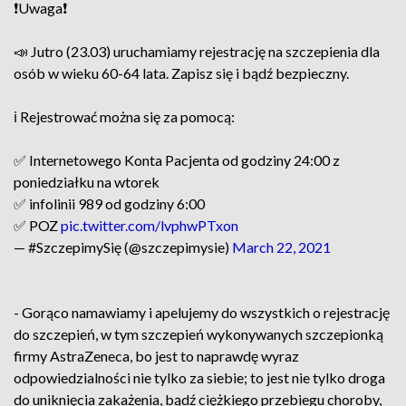
❗Uwaga❗
📣 Jutro (23.03) uruchamiamy rejestrację na szczepienia dla
osób w wieku 60-64 lata. Zapisz się i bądź bezpieczny.
ℹ️ Rejestrować można się za pomocą:
✅ Internetowego Konta Pacjenta od godziny 24:00 z
poniedziałku na wtorek
✅ infolinii 989 od godziny 6:00
✅ POZ
pic.twitter.com/lvphwPTxon
— #SzczepimySię (@szczepimysie)
March 22, 2021
- Gorąco namawiamy i apelujemy do wszystkich o rejestrację
do szczepień, w tym szczepień wykonywanych szczepionką
firmy AstraZeneca, bo jest to naprawdę wyraz
odpowiedzialności nie tylko za siebie; to jest nie tylko droga
do uniknięcia zakażenia, bądź ciężkiego przebiegu choroby,