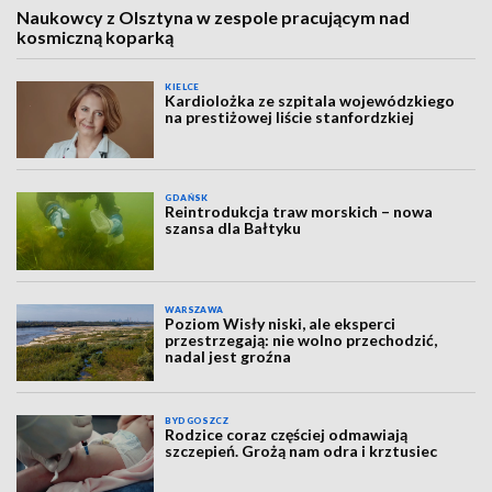
Naukowcy z Olsztyna w zespole pracującym nad
kosmiczną koparką
KIELCE
Kardiolożka ze szpitala wojewódzkiego
na prestiżowej liście stanfordzkiej
GDAŃSK
Reintrodukcja traw morskich – nowa
szansa dla Bałtyku
WARSZAWA
Poziom Wisły niski, ale eksperci
przestrzegają: nie wolno przechodzić,
nadal jest groźna
BYDGOSZCZ
Rodzice coraz częściej odmawiają
szczepień. Grożą nam odra i krztusiec