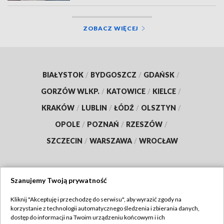
ZOBACZ WIĘCEJ
BIAŁYSTOK
/
BYDGOSZCZ
/
GDAŃSK
/
GORZÓW WLKP.
/
KATOWICE
/
KIELCE
/
KRAKÓW
/
LUBLIN
/
ŁÓDŹ
/
OLSZTYN
/
OPOLE
/
POZNAŃ
/
RZESZÓW
/
SZCZECIN
/
WARSZAWA
/
WROCŁAW
Szanujemy Twoją prywatność
Dołącz do nas:
Kliknij "Akceptuję i przechodzę do serwisu", aby wyrazić zgody na
korzystanie z technologii automatycznego śledzenia i zbierania danych,
TVP
dostęp do informacji na Twoim urządzeniu końcowym i ich