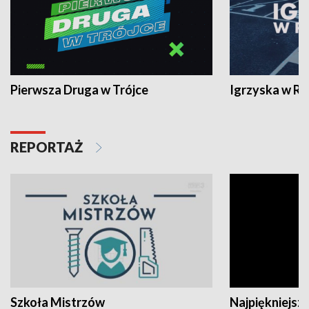
Pierwsza Druga w Trójce
Igrzyska w R
REPORTAŻ
Szkoła Mistrzów
Najpiękniejsze