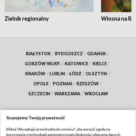
Zielnik regionalny
Wiosna na RO
BIAŁYSTOK
/
BYDGOSZCZ
/
GDAŃSK
/
GORZÓW WLKP.
/
KATOWICE
/
KIELCE
/
KRAKÓW
/
LUBLIN
/
ŁÓDŹ
/
OLSZTYN
/
OPOLE
/
POZNAŃ
/
RZESZÓW
/
SZCZECIN
/
WARSZAWA
/
WROCŁAW
Szanujemy Twoją prywatność
Dołącz do nas:
Kliknij "Akceptuję i przechodzę do serwisu", aby wyrazić zgody na
korzystanie z technologii automatycznego śledzenia i zbierania danych,