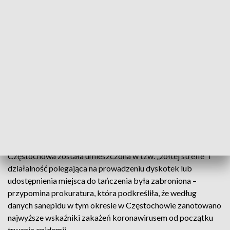
- Przesłuchani w postępowaniu świadkowie zeznali, że
impreza nie miała charakteru zamkniętego i do lokalu mógł
wejść każdy. Na podstawie oględzin zapisów monitoringu
stwierdzono natomiast, że w klubie zgromadziło się co
najmniej 221 osób – poinformował rzecznik Prokuratury
Okręgowej w Częstochowie Tomasz Ozimek.
Jak przypominają śledczy, z uwagi na rosnącą liczbę zakażeń
koronawirusem SARS-CoV-2 na terenie kraju, 9 października
rząd wydał rozporządzenie w sprawie ustanowienia
ograniczeń, nakazów i zakazów w związku z wystąpieniem
stanu epidemii. Na jego mocy od 10 października 2020 roku
Częstochowa została umieszczona w tzw. „żółtej strefie” i
działalność polegająca na prowadzeniu dyskotek lub
udostępnienia miejsca do tańczenia była zabroniona –
przypomina prokuratura, która podkreśliła, że według
danych sanepidu w tym okresie w Częstochowie zanotowano
najwyższe wskaźniki zakażeń koronawirusem od początku
trwania epidemii.