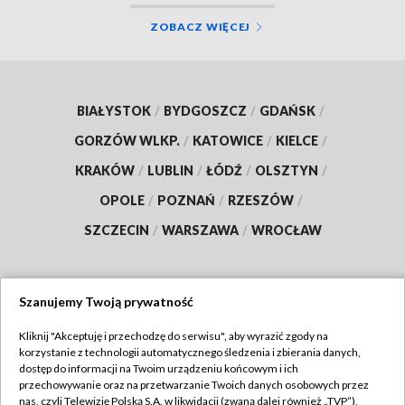
ZOBACZ WIĘCEJ
BIAŁYSTOK
/
BYDGOSZCZ
/
GDAŃSK
/
GORZÓW WLKP.
/
KATOWICE
/
KIELCE
/
KRAKÓW
/
LUBLIN
/
ŁÓDŹ
/
OLSZTYN
/
OPOLE
/
POZNAŃ
/
RZESZÓW
/
SZCZECIN
/
WARSZAWA
/
WROCŁAW
Szanujemy Twoją prywatność
Dołącz do nas:
Kliknij "Akceptuję i przechodzę do serwisu", aby wyrazić zgody na
korzystanie z technologii automatycznego śledzenia i zbierania danych,
TVP
dostęp do informacji na Twoim urządzeniu końcowym i ich
Abonament TVP
przechowywanie oraz na przetwarzanie Twoich danych osobowych przez
Regulamin TVP
nas, czyli Telewizję Polską S.A. w likwidacji (zwaną dalej również „TVP”),