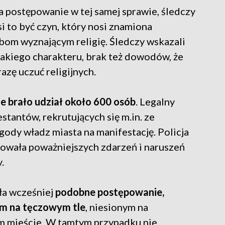
 postępowanie w tej samej sprawie, śledczy
i to być czyn, który nosi znamiona
obom wyznającym religię. Śledczy wskazali
takiego charakteru, brak też dowodów, że
azę uczuć religijnych.
 brało udział około 600 osób
. Legalny
stantów, rekrutujących się m.in. ze
gody władz miasta na manifestację. Policja
towała poważniejszych zdarzeń i naruszeń
.
ła wcześniej
podobne postępowanie,
em na tęczowym tle
, niesionym na
 mieście. W tamtym przypadku nie