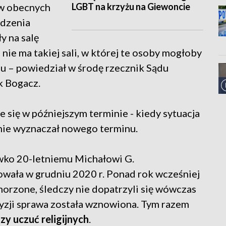
LGBT na krzyżu na Giewoncie
 w obecnych
edzenia
y na salę
 nie ma takiej sali, w której te osoby mogłoby
iu – powiedział w środę rzecznik Sądu
 Bogacz.
 się w późniejszym terminie - kiedy sytuacja
 nie wyznaczał nowego terminu.
wko 20-letniemu Michałowi G.
wała w grudniu 2020 r. Ponad rok wcześniej
orzone, śledczy nie dopatrzyli się wówczas
cyzji sprawa została wznowiona. Tym razem
zy uczuć religijnych
.