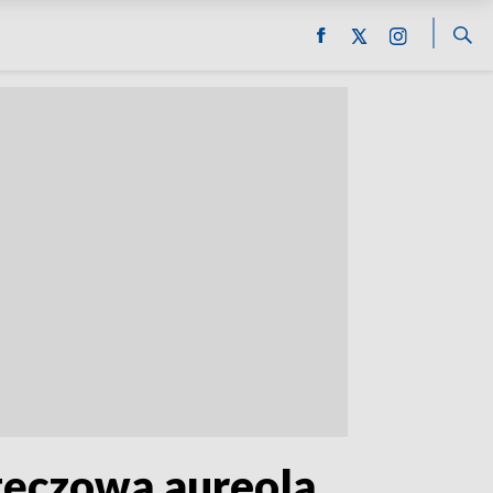
 tęczową aureolą