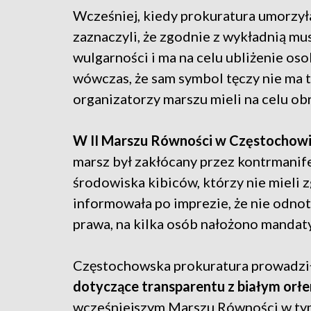
Wcześniej, kiedy prokuratura umorzyła
zaznaczyli, że zgodnie z wykładnią mus
wulgarności i ma na celu ubliżenie os
wówczas, że sam symbol tęczy nie ma 
organizatorzy marszu mieli na celu obr
W II Marszu Równości w Częstochowie
marsz był zakłócany przez kontrmanife
środowiska kibiców, którzy nie mieli z
informowała po imprezie, że nie odno
prawa, na kilka osób nałożono mandaty
Częstochowska prokuratura prowadzi
dotyczące transparentu z białym orł
wcześniejszym Marszu Równości w tym