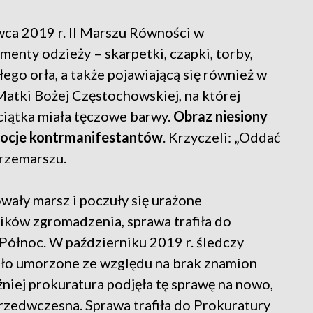
ca 2019 r. II Marszu Równości w
menty odzieży – skarpetki, czapki, torby,
łego orła, a także pojawiającą się również w
Matki Bożej Częstochowskiej, na której
ciątka miała tęczowe barwy.
Obraz niesiony
mocje kontrmanifestantów
. Krzyczeli: „Oddać
przemarszu.
wały marsz i poczuły się urażone
ków zgromadzenia, sprawa trafiła do
ółnoc. W październiku 2019 r. śledczy
ało umorzone ze względu na brak znamion
niej prokuratura podjęła tę sprawę na nowo,
przedwczesna. Sprawa trafiła do Prokuratury