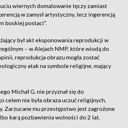
czuciu wiernych domalowanie tęczy zamiast
gerencją w zamysł artystyczny, lecz ingerencją
m boskiej postaci”.
żający był akt eksponowania reprodukcji w
zczególnym – w Alejach NMP, które wiodą do
opinii, reprodukcja obrazu mogła zostać
ologiczny atak na symbole religijne, mający
go Michał G. nie przyznał się do
go celem nie była obraza uczuć religijnych.
ny. Zarzucane mu przestępstwo jest zagrożone
lbo karą pozbawienia wolności do 2 lat.