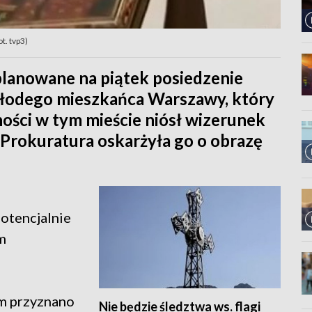
t. tvp3)
lanowane na piątek posiedzenie
łodego mieszkańca Warszawy, który
ości w tym mieście niósł wizerunek
 Prokuratura oskarżyła go o obrazę
potencjalnie
m
ym przyznano
Nie będzie śledztwa ws. flagi