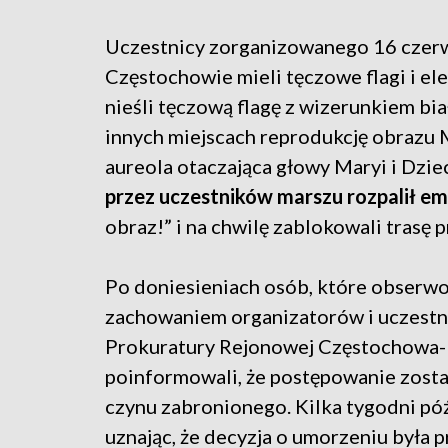
Uczestnicy zorganizowanego 16 czerw
Częstochowie mieli tęczowe flagi i ele
nieśli tęczową flagę z wizerunkiem bia
innych miejscach reprodukcję obrazu 
aureola otaczająca głowy Maryi i Dzie
przez uczestników marszu rozpalił e
obraz!” i na chwilę zablokowali trasę 
Po doniesieniach osób, które obserwo
zachowaniem organizatorów i uczestni
Prokuratury Rejonowej Częstochowa-P
poinformowali, że postępowanie zost
czynu zabronionego. Kilka tygodni póź
uznając, że decyzja o umorzeniu była 