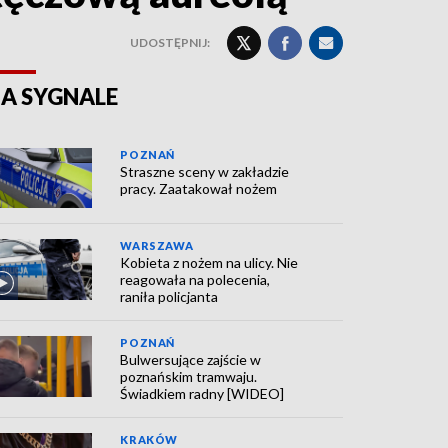
UDOSTĘPNIJ:
A SYGNALE
POZNAŃ
Straszne sceny w zakładzie
pracy. Zaatakował nożem
WARSZAWA
Kobieta z nożem na ulicy. Nie
reagowała na polecenia,
raniła policjanta
POZNAŃ
Bulwersujące zajście w
poznańskim tramwaju.
Świadkiem radny [WIDEO]
KRAKÓW