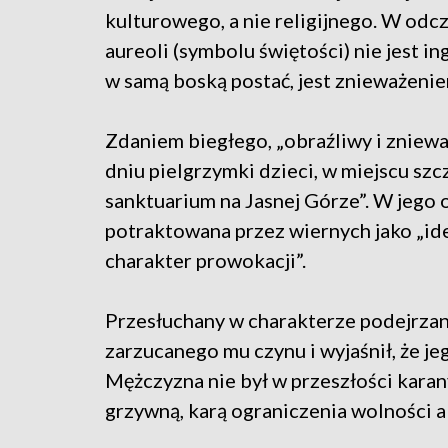
kulturowego, a nie religijnego. W od
aureoli (symbolu świętości) nie jest in
w samą boską postać, jest znieważenie
Zdaniem biegłego, „obraźliwy i zniewa
dniu pielgrzymki dzieci, w miejscu s
sanktuarium na Jasnej Górze”. W jego 
potraktowana przez wiernych jako „ide
charakter prowokacji”.
Przesłuchany w charakterze podejrzane
zarzucanego mu czynu i wyjaśnił, że je
Mężczyzna nie był w przeszłości kara
grzywną, karą ograniczenia wolności a