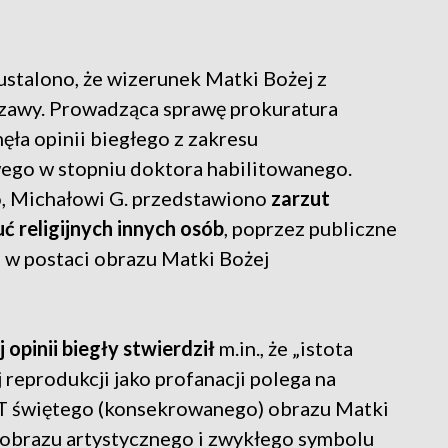
talono, że wizerunek Matki Bożej z
szawy. Prowadząca sprawę prokuratura
ęła opinii biegłego z zakresu
ego w stopniu doktora habilitowanego.
o, Michałowi G. przedstawiono
zarzut
ć religijnych innych osób
, poprzez publiczne
j w postaci obrazu Matki Bożej
opinii biegły stwierdził
m.in., że „istota
reprodukcji jako profanacji polega na
T świętego (konsekrowanego) obrazu Matki
o obrazu artystycznego i zwykłego symbolu