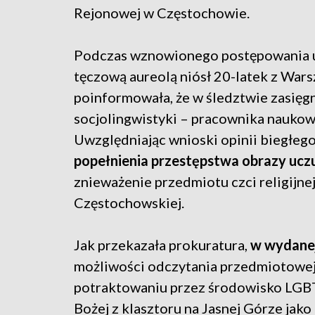
Rejonowej w Częstochowie.
Podczas wznowionego postępowania us
tęczową aureolą niósł 20-latek z War
poinformowała, że w śledztwie zasięgn
socjolingwistyki – pracownika naukow
Uwzględniając wnioski opinii biegłeg
popełnienia przestępstwa obrazy uczu
znieważenie przedmiotu czci religijne
Częstochowskiej.
Jak przekazała prokuratura,
w wydanej 
możliwości odczytania przedmiotowej 
potraktowaniu przez środowisko LGB
Bożej z klasztoru na Jasnej Górze jak