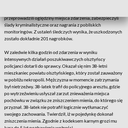
cmentarza. Na miejscu pracowały grupy dochodzeniowo-
śledcze wraz z technikami kryminalistyki. Policjanci
przeprowadzili oględziny miejsca zdarzenia, zabezpieczyli
ślady kryminalistyczne oraz nagrania z pobliskich
monitoringów. Z ustaleń śledczych wynika, że uszkodzonych
zostało dokładnie 201 nagrobków.
W zaledwie kilka godzin od zdarzenia w wyniku
intensywnych działań poszukiwawczych olsztyńscy
policjanci dotarli do sprawcy. Okazał się nim 38-letni
mieszkaniec powiatu olsztyńskiego, który został zauważony
w pobliżu nekropolii. Mężczyzna w momencie zatrzymania
był nietrzeźwy. 38-latek trafił do policyjnego aresztu, gdzie
po wytrzeźwieniu usłyszał zarzut znieważenia miejsca
pochówku w związku ze zniszczeniem mienia, do którego się
przyznał. 38-latek nie potrafił logicznie wytłumaczyć
swojego zachowania. Twierdził, iż w pojedynkę dokonał
zniszczenia mienia. Zgodnie z kodeksem karnym grozi mu
kara do 5 lat pozbawienia wolności.