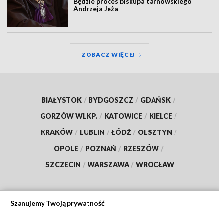
Będzie proces biskupa tarnowskiego
Andrzeja Jeża
ZOBACZ WIĘCEJ
BIAŁYSTOK
/
BYDGOSZCZ
/
GDAŃSK
/
GORZÓW WLKP.
/
KATOWICE
/
KIELCE
/
KRAKÓW
/
LUBLIN
/
ŁÓDŹ
/
OLSZTYN
/
OPOLE
/
POZNAŃ
/
RZESZÓW
/
SZCZECIN
/
WARSZAWA
/
WROCŁAW
Szanujemy Twoją prywatność
Dołącz do nas: