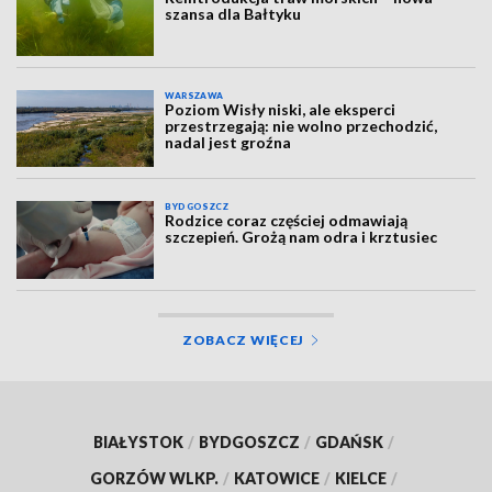
szansa dla Bałtyku
WARSZAWA
Poziom Wisły niski, ale eksperci
przestrzegają: nie wolno przechodzić,
nadal jest groźna
BYDGOSZCZ
Rodzice coraz częściej odmawiają
szczepień. Grożą nam odra i krztusiec
ZOBACZ WIĘCEJ
BIAŁYSTOK
/
BYDGOSZCZ
/
GDAŃSK
/
GORZÓW WLKP.
/
KATOWICE
/
KIELCE
/