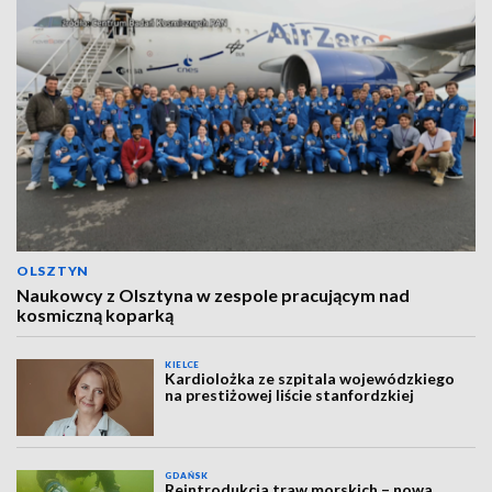
OLSZTYN
Naukowcy z Olsztyna w zespole pracującym nad
kosmiczną koparką
KIELCE
Kardiolożka ze szpitala wojewódzkiego
na prestiżowej liście stanfordzkiej
GDAŃSK
Reintrodukcja traw morskich – nowa