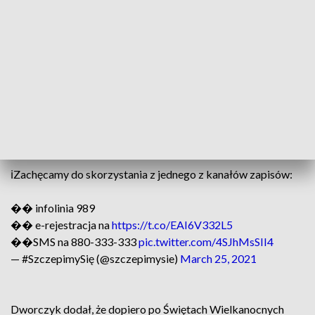
mogą teraz rejestrować się w Polsce na szczepienia
przeciwko COVID-19. - Przez najbliższe dni nie chcemy
uruchamiać dalszych zapisów, chcemy, by wszyscy Polacy
powyżej 60. roku życia mogli się spokojnie zarejestrować, by
punkty szczepień mogły poustalać terminy - powiedział szef
KPRM.
����Rozpoczęła się rejestracja uzupełniająca dla
seniorów 70+.
ℹ️Zachęcamy do skorzystania z jednego z kanałów zapisów:
�� infolinia 989
�� e-rejestracja na
https://t.co/EAI6V332L5
��SMS na 880-333-333
pic.twitter.com/4SJhMsSII4
— #SzczepimySię (@szczepimysie)
March 25, 2021
Dworczyk dodał, że dopiero po Świętach Wielkanocnych