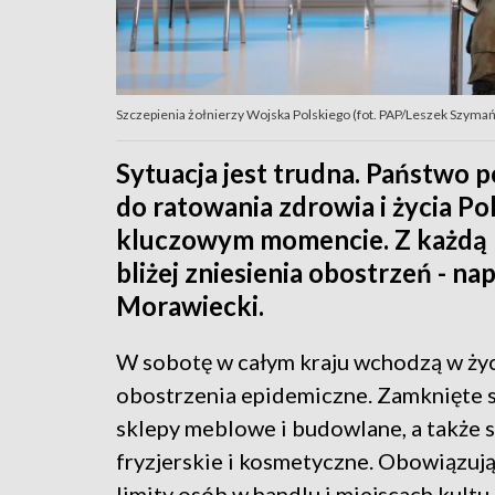
Szczepienia żołnierzy Wojska Polskiego (fot. PAP/Leszek Szymań
Sytuacja jest trudna. Państwo po
do ratowania zdrowia i życia P
kluczowym momencie. Z każdą 
bliżej zniesienia obostrzeń - n
Morawiecki.
W sobotę w całym kraju wchodzą w ży
obostrzenia epidemiczne. Zamknięte 
sklepy meblowe i budowlane, a także 
fryzjerskie i kosmetyczne. Obowiązuj
limity osób w handlu i miejscach kultu.