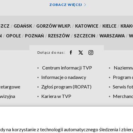
ZOBACZ WIĘCEJ
SZCZ
/
GDAŃSK
/
GORZÓW WLKP.
/
KATOWICE
/
KIELCE
/
KRA
N
/
OPOLE
/
POZNAŃ
/
RZESZÓW
/
SZCZECIN
/
WARSZAWA
/
W
Dołącz do nas:
Centrum informacji TVP
Naziemna
Informacje o nadawcy
Program d
zetargowe
Zgłoś program (ROPAT)
Serwis fo
wizyjna
Kariera w TVP
Merchandi
Polityka prywatności
Moje zgody
Pomoc
Biuro re
ody na korzystanie z technologii automatycznego śledzenia i zbie