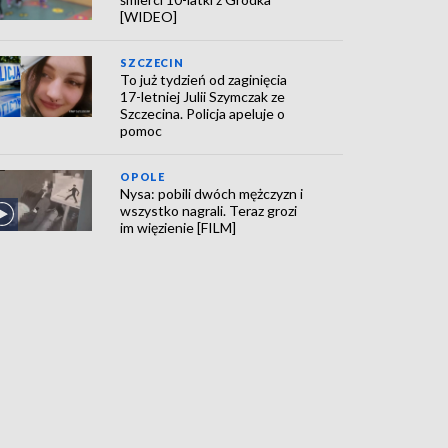
[WIDEO]
SZCZECIN
To już tydzień od zaginięcia
17-letniej Julii Szymczak ze
Szczecina. Policja apeluje o
pomoc
OPOLE
Nysa: pobili dwóch mężczyzn i
wszystko nagrali. Teraz grozi
im więzienie [FILM]