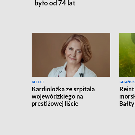
było od 74 lat
KIELCE
GDAŃSK
Kardiolożka ze szpitala
Reint
wojewódzkiego na
morsk
prestiżowej liście
Bałty
stanfordzkiej