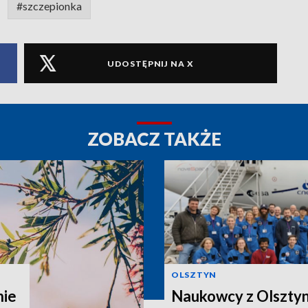
#szczepionka
UDOSTĘPNIJ NA X
ZOBACZ TAKŻE
OLSZTYN
nie
Naukowcy z Olsztyn