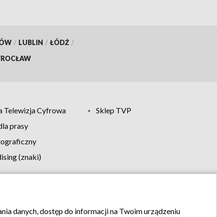
KÓW
/
LUBLIN
/
ŁÓDŹ
/
ROCŁAW
 Telewizja Cyfrowa
Sklep TVP
la prasy
tograficzny
sing (znaki)
klamy
Kontakt
rania danych, dostęp do informacji na Twoim urządzeniu