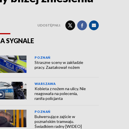
UDOSTĘPNIJ:
A SYGNALE
POZNAŃ
Straszne sceny w zakładzie
pracy. Zaatakował nożem
WARSZAWA
Kobieta z nożem na ulicy. Nie
reagowała na polecenia,
raniła policjanta
POZNAŃ
Bulwersujące zajście w
poznańskim tramwaju.
Świadkiem radny [WIDEO]