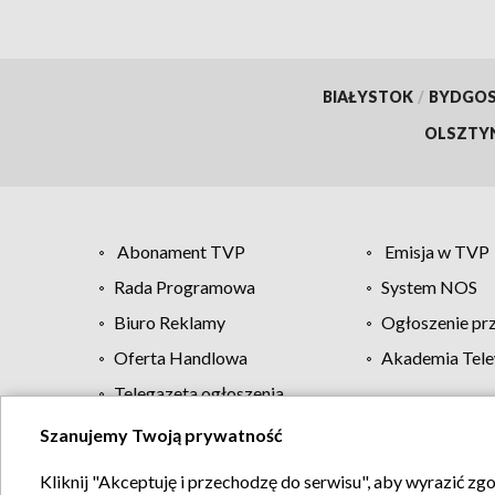
BIAŁYSTOK
/
BYDGO
OLSZTY
Abonament TVP
Emisja w TVP
Rada Programowa
System NOS
Biuro Reklamy
Ogłoszenie pr
Oferta Handlowa
Akademia Tele
Telegazeta ogłoszenia
Szanujemy Twoją prywatność
Regulamin TVP
Kliknij "Akceptuję i przechodzę do serwisu", aby wyrazić zg