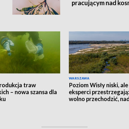
pracującym nad kos
WARSZAWA
rodukcja traw
Poziom Wisły niski, ale
ich – nowa szansa dla
eksperci przestrzegają:
ku
wolno przechodzić, nad
jest groźna