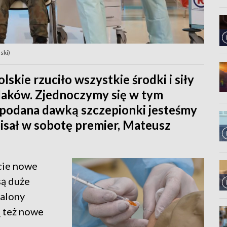
ski)
lskie rzuciło wszystkie środki i siły
olaków. Zjednoczymy się w tym
podana dawką szczepionki jesteśmy
apisał w sobotę premier, Mateusz
cie nowe
są duże
salony
ą też nowe