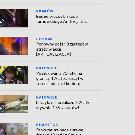
KRAKÓW
Będzie proces biskupa
tarnowskiego Andrzeja Jeża
POZNAŃ
Ponowny pożar. 8 zastępów
straży w akcji
[AKTUALIZACJA]
KATOWICE
Poszukiwania 71-latki na
granicy. 17-latek ruszył w
teren i odnalazł kobietę
KATOWICE
Leczyła mimo zakazu. 82-latka
słyszała 176 zarzutów!
BIAŁYSTOK
Prokuratura bada sprawę
śmierci 10-latki z Gródka