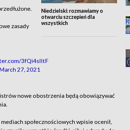
przedłużone.
Niedzielski: rozmawiamy o
otwarciu szczepień dla
wszystkich
nowe zasady
tter.com/3fQi4slltF
March 27, 2021
istrów nowe obostrzenia będą obowiązywać
ia.
mediach społecznościowych wpisie ocenił,