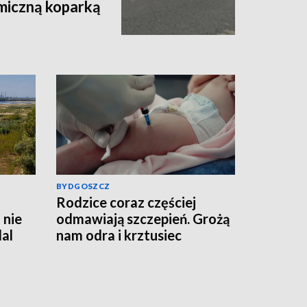
miczną koparką
BYDGOSZCZ
Rodzice coraz częściej
 nie
odmawiają szczepień. Grożą
al
nam odra i krztusiec