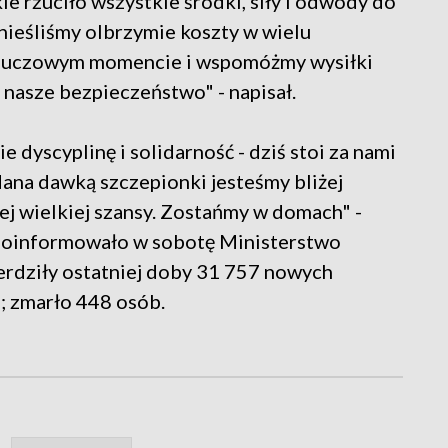
kie rzuciło wszystkie środki, siły i odwody do
nieśliśmy olbrzymie koszty w wielu
 kluczowym momencie i wspomóżmy wysiłki
nasze bezpieczeństwo" - napisał.
 dyscyplinę i solidarność - dziś stoi za nami
dana dawką szczepionki jesteśmy bliżej
ej wielkiej szansy. Zostańmy w domach" -
poinformowało w sobotę Ministerstwo
erdziły ostatniej doby 31 757 nowych
 zmarło 448 osób.