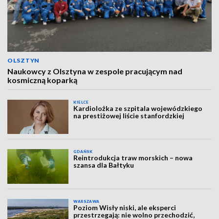
OLSZTYN
Naukowcy z Olsztyna w zespole pracującym nad
kosmiczną koparką
KIELCE
Kardiolożka ze szpitala wojewódzkiego
na prestiżowej liście stanfordzkiej
GDAŃSK
Reintrodukcja traw morskich – nowa
szansa dla Bałtyku
WARSZAWA
Poziom Wisły niski, ale eksperci
przestrzegają: nie wolno przechodzić,