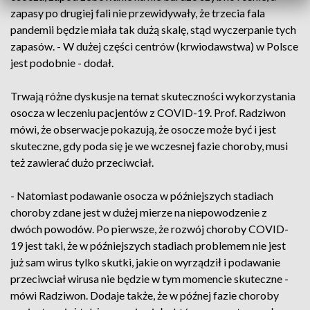
zapasy po drugiej fali nie przewidywały, że trzecia fala
pandemii będzie miała tak dużą skalę, stąd wyczerpanie tych
zapasów. - W dużej części centrów (krwiodawstwa) w Polsce
jest podobnie - dodał.
Trwają różne dyskusje na temat skuteczności wykorzystania
osocza w leczeniu pacjentów z COVID-19. Prof. Radziwon
mówi, że obserwacje pokazują, że osocze może być i jest
skuteczne, gdy poda się je we wczesnej fazie choroby, musi
też zawierać dużo przeciwciał.
- Natomiast podawanie osocza w późniejszych stadiach
choroby zdane jest w dużej mierze na niepowodzenie z
dwóch powodów. Po pierwsze, że rozwój choroby COVID-
19 jest taki, że w późniejszych stadiach problemem nie jest
już sam wirus tylko skutki, jakie on wyrządził i podawanie
przeciwciał wirusa nie będzie w tym momencie skuteczne -
mówi Radziwon. Dodaje także, że w późnej fazie choroby