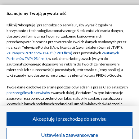
Szanujemy Twoją prywatność
Dołącz do nas:
Kliknij "Akceptuję i przechodzę do serwisu", aby wyrazić zgody na
korzystanie z technologii automatycznego śledzenia i zbierania danych,
TVP
dostęp do informacji na Twoim urządzeniu końcowym i ich
Abonament TVP
przechowywanie oraz na przetwarzanie Twoich danych osobowych przez
Regulamin TVP
nas, czyli Telewizję Polską S.A. w likwidacji (zwaną dalej również „TVP”),
Emisja w TVP
Polityka prywatności
Zaufanych Partnerów z IAB* (1201 firm)
oraz pozostałych
Zaufanych
Partnerów TVP (93 firm)
, w celach marketingowych (w tym do
Centrum informacji TVP
Moje zgody
zautomatyzowanego dopasowania reklam do Twoich zainteresowań i
mierzenia ich skuteczności) i pozostałych, które wskazujemy poniżej, a
Naziemna Telewizja Cyfrowa
Pomoc
także zgody na udostępnianie przez nas identyfikatora PPID do Google.
Sklep TVP
Biuro reklamy
Twoje dane osobowe zbierane podczas odwiedzania przez Ciebie naszych
Rada Programowa
Kontakt
poszczególnych serwisów
zwanych dalej „Portalem”, w tym informacje
zapisywane za pomocą technologii takich jak: pliki cookie, sygnalizatory
System NOS
WWW lub innych podobnych technologii umożliwiających świadczenie
dopasowanych i bezpiecznych usług, personalizację treści oraz reklam,
Informacje o nadawcy
Kanały
udostępnianie funkcji mediów społecznościowych oraz analizowanie
Akceptuję i przechodzę do serwisu
ruchu w Internecie.
Program dla prasy
©2026 Telewizja Polska S.A. w likwidacji
Biuro Reklamy
Twoje dane osobowe zbierane podczas odwiedzania przez Ciebie
Ustawienia zaawansowane
poszczególnych serwisów
na Portalu, takie jak adresy IP, identyfikatory