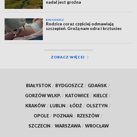
nadal jest groźna
BYDGOSZCZ
Rodzice coraz częściej odmawiają
szczepień. Grożą nam odra i krztusiec
ZOBACZ WIĘCEJ
BIAŁYSTOK
/
BYDGOSZCZ
/
GDAŃSK
/
GORZÓW WLKP.
/
KATOWICE
/
KIELCE
/
KRAKÓW
/
LUBLIN
/
ŁÓDŹ
/
OLSZTYN
/
OPOLE
/
POZNAŃ
/
RZESZÓW
/
SZCZECIN
/
WARSZAWA
/
WROCŁAW