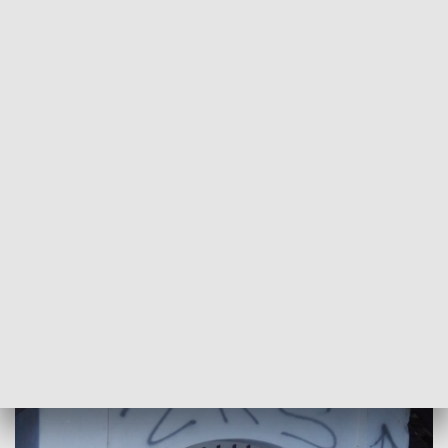
napisami i obraźliwymi epitetami sześć z siedmiu kapliczek,
kryjących płaskorzeźby Jana Wnęka - artysty rzeźbiarza i
wizjonera, tworzącego w XIX wieku w Odporyszowie,
którego imię nosi dzisiaj tamtejsza szkoła podstawowa.
Sprawa bezmyślnej dewastacji została zgłoszona przez
opiekującego się terenem proboszcza miejscowej parafii,
policjantom z Żabna. Ci dokładnie przeanalizowali
naniesione przez wandala napisy, których treść bardzo
pomogła im namierzyć mężczyznę. Jednak na przedstawienie
mu zarzutu śledczy musieli zaczekać, ponieważ wkrótce po
tym, jak sprawca dokonał zniszczeń, wyjechał za granicę.