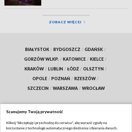
ZOBACZ WIĘCEJ
BIAŁYSTOK
/
BYDGOSZCZ
/
GDAŃSK
/
GORZÓW WLKP.
/
KATOWICE
/
KIELCE
/
KRAKÓW
/
LUBLIN
/
ŁÓDŹ
/
OLSZTYN
/
OPOLE
/
POZNAŃ
/
RZESZÓW
/
SZCZECIN
/
WARSZAWA
/
WROCŁAW
Szanujemy Twoją prywatność
Dołącz do nas:
Kliknij "Akceptuję i przechodzę do serwisu", aby wyrazić zgody na
korzystanie z technologii automatycznego śledzenia i zbierania danych,
TVP