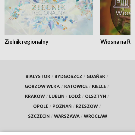
Zielnik regionalny
Wiosna na RO
BIAŁYSTOK
/
BYDGOSZCZ
/
GDAŃSK
/
GORZÓW WLKP.
/
KATOWICE
/
KIELCE
/
KRAKÓW
/
LUBLIN
/
ŁÓDŹ
/
OLSZTYN
/
OPOLE
/
POZNAŃ
/
RZESZÓW
/
SZCZECIN
/
WARSZAWA
/
WROCŁAW