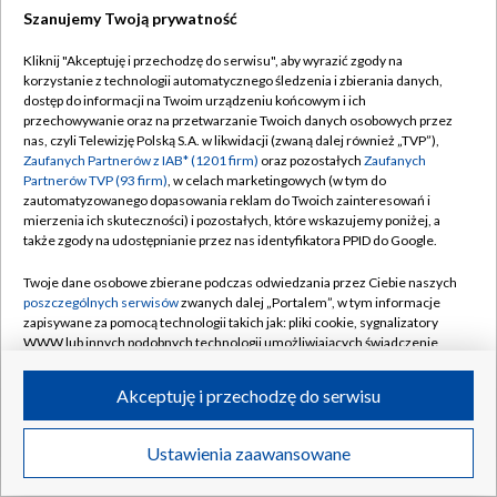
Szanujemy Twoją prywatność
Dołącz do nas:
Kliknij "Akceptuję i przechodzę do serwisu", aby wyrazić zgody na
korzystanie z technologii automatycznego śledzenia i zbierania danych,
TVP
dostęp do informacji na Twoim urządzeniu końcowym i ich
Abonament TVP
przechowywanie oraz na przetwarzanie Twoich danych osobowych przez
Regulamin TVP
nas, czyli Telewizję Polską S.A. w likwidacji (zwaną dalej również „TVP”),
Emisja w TVP
Zaufanych Partnerów z IAB* (1201 firm)
oraz pozostałych
Zaufanych
Polityka prywatności
Partnerów TVP (93 firm)
, w celach marketingowych (w tym do
Centrum informacji TVP
Moje zgody
zautomatyzowanego dopasowania reklam do Twoich zainteresowań i
mierzenia ich skuteczności) i pozostałych, które wskazujemy poniżej, a
Naziemna Telewizja Cyfrowa
Pomoc
także zgody na udostępnianie przez nas identyfikatora PPID do Google.
Sklep TVP
Biuro reklamy
Twoje dane osobowe zbierane podczas odwiedzania przez Ciebie naszych
Rada Programowa
poszczególnych serwisów
zwanych dalej „Portalem”, w tym informacje
Kontakt
zapisywane za pomocą technologii takich jak: pliki cookie, sygnalizatory
System NOS
WWW lub innych podobnych technologii umożliwiających świadczenie
dopasowanych i bezpiecznych usług, personalizację treści oraz reklam,
Informacje o nadawcy
Kanały
udostępnianie funkcji mediów społecznościowych oraz analizowanie
Akceptuję i przechodzę do serwisu
ruchu w Internecie.
Program dla prasy
©2026 Telewizja Polska S.A. w likwidacji
Biuro Reklamy
Twoje dane osobowe zbierane podczas odwiedzania przez Ciebie
Ustawienia zaawansowane
poszczególnych serwisów
na Portalu, takie jak adresy IP, identyfikatory
Ogłoszenie przetargowe
Twoich urządzeń końcowych i identyfikatory plików cookie, informacje o