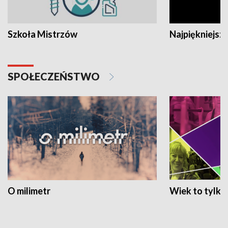
Szkoła Mistrzów
Najpiękniejsze
SPOŁECZEŃSTWO
O milimetr
Wiek to tylko 