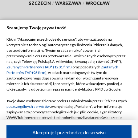
SZCZECIN
/
WARSZAWA
/
WROCŁAW
Szanujemy Twoją prywatność
Dołącz do nas:
Kliknij "Akceptuję i przechodzę do serwisu", aby wyrazić zgody na
korzystanie z technologii automatycznego śledzenia i zbierania danych,
TVP
dostęp do informacji na Twoim urządzeniu końcowym i ich
Abonament TVP
przechowywanie oraz na przetwarzanie Twoich danych osobowych przez
Regulamin TVP
nas, czyli Telewizję Polską S.A. w likwidacji (zwaną dalej również „TVP”),
Emisja w TVP
Polityka prywatności
Zaufanych Partnerów z IAB* (1201 firm)
oraz pozostałych
Zaufanych
Partnerów TVP (93 firm)
, w celach marketingowych (w tym do
Centrum informacji TVP
Moje zgody
zautomatyzowanego dopasowania reklam do Twoich zainteresowań i
mierzenia ich skuteczności) i pozostałych, które wskazujemy poniżej, a
Naziemna Telewizja Cyfrowa
Pomoc
także zgody na udostępnianie przez nas identyfikatora PPID do Google.
Sklep TVP
Biuro reklamy
Twoje dane osobowe zbierane podczas odwiedzania przez Ciebie naszych
Rada Programowa
Kontakt
poszczególnych serwisów
zwanych dalej „Portalem”, w tym informacje
zapisywane za pomocą technologii takich jak: pliki cookie, sygnalizatory
System NOS
WWW lub innych podobnych technologii umożliwiających świadczenie
dopasowanych i bezpiecznych usług, personalizację treści oraz reklam,
Informacje o nadawcy
Kanały
udostępnianie funkcji mediów społecznościowych oraz analizowanie
Akceptuję i przechodzę do serwisu
ruchu w Internecie.
Program dla prasy