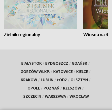
Zielnik regionalny
Wiosna na RO
BIAŁYSTOK
/
BYDGOSZCZ
/
GDAŃSK
/
GORZÓW WLKP.
/
KATOWICE
/
KIELCE
/
KRAKÓW
/
LUBLIN
/
ŁÓDŹ
/
OLSZTYN
/
OPOLE
/
POZNAŃ
/
RZESZÓW
/
SZCZECIN
/
WARSZAWA
/
WROCŁAW