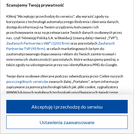
Szanujemy Twoją prywatność
Dołącz do nas:
Kliknij "Akceptuję i przechodzę do serwisu", aby wyrazić zgody na
korzystanie z technologii automatycznego śledzenia i zbierania danych,
TVP
dostęp do informacji na Twoim urządzeniu końcowym i ich
Abonament TVP
przechowywanie oraz na przetwarzanie Twoich danych osobowych przez
Regulamin TVP
nas, czyli Telewizję Polską S.A. w likwidacji (zwaną dalej również „TVP”),
Emisja w TVP
Zaufanych Partnerów z IAB* (1201 firm)
oraz pozostałych
Zaufanych
Polityka prywatności
Partnerów TVP (93 firm)
, w celach marketingowych (w tym do
Centrum informacji TVP
Moje zgody
zautomatyzowanego dopasowania reklam do Twoich zainteresowań i
mierzenia ich skuteczności) i pozostałych, które wskazujemy poniżej, a
Naziemna Telewizja Cyfrowa
Pomoc
także zgody na udostępnianie przez nas identyfikatora PPID do Google.
Sklep TVP
Biuro reklamy
Twoje dane osobowe zbierane podczas odwiedzania przez Ciebie naszych
Rada Programowa
poszczególnych serwisów
zwanych dalej „Portalem”, w tym informacje
Kontakt
zapisywane za pomocą technologii takich jak: pliki cookie, sygnalizatory
System NOS
WWW lub innych podobnych technologii umożliwiających świadczenie
dopasowanych i bezpiecznych usług, personalizację treści oraz reklam,
Informacje o nadawcy
Kanały
udostępnianie funkcji mediów społecznościowych oraz analizowanie
Akceptuję i przechodzę do serwisu
ruchu w Internecie.
Program dla prasy
©2026 Telewizja Polska S.A. w likwidacji
Biuro Reklamy
Twoje dane osobowe zbierane podczas odwiedzania przez Ciebie
Ustawienia zaawansowane
poszczególnych serwisów
na Portalu, takie jak adresy IP, identyfikatory
Ogłoszenie przetargowe
Twoich urządzeń końcowych i identyfikatory plików cookie, informacje o