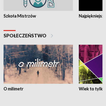
Szkoła Mistrzów
Najpiękniejsze
SPOŁECZEŃSTWO
O milimetr
Wiek to tylko 