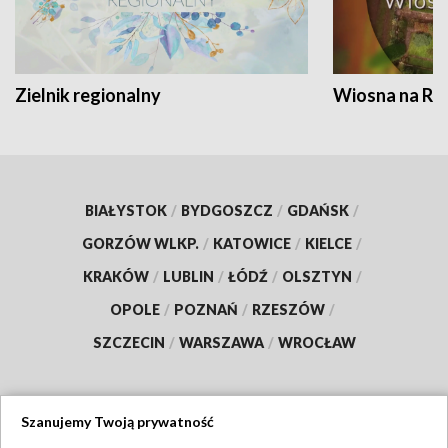
Zielnik regionalny
Wiosna na RO
BIAŁYSTOK
/
BYDGOSZCZ
/
GDAŃSK
/
GORZÓW WLKP.
/
KATOWICE
/
KIELCE
/
KRAKÓW
/
LUBLIN
/
ŁÓDŹ
/
OLSZTYN
/
OPOLE
/
POZNAŃ
/
RZESZÓW
/
SZCZECIN
/
WARSZAWA
/
WROCŁAW
Szanujemy Twoją prywatność
Dołącz do nas: