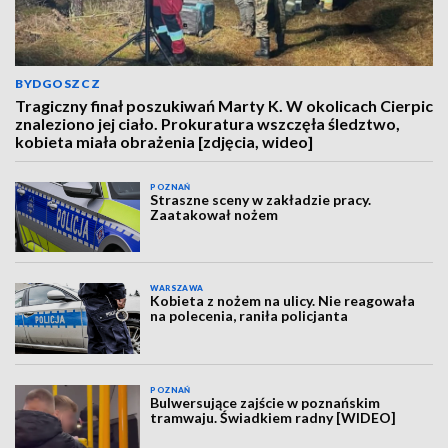
BYDGOSZCZ
Tragiczny finał poszukiwań Marty K. W okolicach Cierpic
znaleziono jej ciało. Prokuratura wszczęła śledztwo,
kobieta miała obrażenia [zdjęcia, wideo]
POZNAŃ
Straszne sceny w zakładzie pracy.
Zaatakował nożem
WARSZAWA
Kobieta z nożem na ulicy. Nie reagowała
na polecenia, raniła policjanta
POZNAŃ
Bulwersujące zajście w poznańskim
tramwaju. Świadkiem radny [WIDEO]