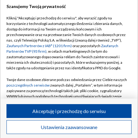
Szanujemy Twoją prywatność
Dołącz do nas:
Kliknij "Akceptuję i przechodzę do serwisu", aby wyrazić zgody na
korzystanie z technologii automatycznego śledzenia i zbierania danych,
TVP
dostęp do informacji na Twoim urządzeniu końcowym i ich
Abonament TVP
przechowywanie oraz na przetwarzanie Twoich danych osobowych przez
Regulamin TVP
nas, czyli Telewizję Polską S.A. w likwidacji (zwaną dalej również „TVP”),
Emisja w TVP
Polityka prywatności
Zaufanych Partnerów z IAB* (1201 firm)
oraz pozostałych
Zaufanych
Partnerów TVP (93 firm)
, w celach marketingowych (w tym do
Centrum informacji TVP
Moje zgody
zautomatyzowanego dopasowania reklam do Twoich zainteresowań i
mierzenia ich skuteczności) i pozostałych, które wskazujemy poniżej, a
Naziemna Telewizja Cyfrowa
Pomoc
także zgody na udostępnianie przez nas identyfikatora PPID do Google.
Sklep TVP
Biuro reklamy
Twoje dane osobowe zbierane podczas odwiedzania przez Ciebie naszych
Rada Programowa
Kontakt
poszczególnych serwisów
zwanych dalej „Portalem”, w tym informacje
zapisywane za pomocą technologii takich jak: pliki cookie, sygnalizatory
System NOS
WWW lub innych podobnych technologii umożliwiających świadczenie
dopasowanych i bezpiecznych usług, personalizację treści oraz reklam,
Informacje o nadawcy
Kanały
udostępnianie funkcji mediów społecznościowych oraz analizowanie
Akceptuję i przechodzę do serwisu
ruchu w Internecie.
Program dla prasy
©2026 Telewizja Polska S.A. w likwidacji
Biuro Reklamy
Twoje dane osobowe zbierane podczas odwiedzania przez Ciebie
Ustawienia zaawansowane
poszczególnych serwisów
na Portalu, takie jak adresy IP, identyfikatory
Ogłoszenie przetargowe
Twoich urządzeń końcowych i identyfikatory plików cookie, informacje o