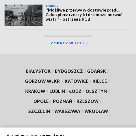
REGIONY
''Możliwe przerwy w dostawie prądu.
Zabezpiecz rzeczy, które może porwać
wiatr'' - ostrzega RCB
ZOBACZ WIĘCEJ
BIAŁYSTOK
/
BYDGOSZCZ
/
GDAŃSK
/
GORZÓW WLKP.
/
KATOWICE
/
KIELCE
/
KRAKÓW
/
LUBLIN
/
ŁÓDŹ
/
OLSZTYN
/
OPOLE
/
POZNAŃ
/
RZESZÓW
/
SZCZECIN
/
WARSZAWA
/
WROCŁAW
Szanujemy Twoją prywatność