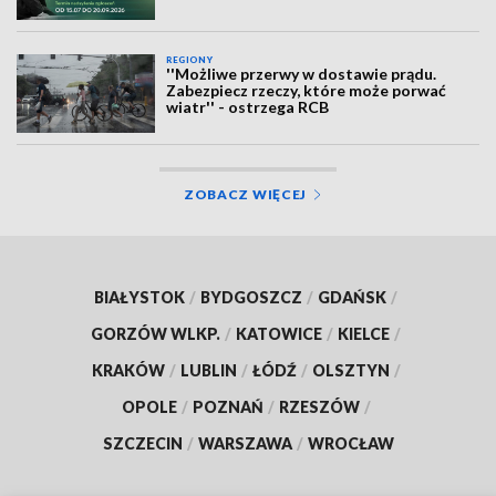
REGIONY
''Możliwe przerwy w dostawie prądu.
Zabezpiecz rzeczy, które może porwać
wiatr'' - ostrzega RCB
ZOBACZ WIĘCEJ
BIAŁYSTOK
/
BYDGOSZCZ
/
GDAŃSK
/
GORZÓW WLKP.
/
KATOWICE
/
KIELCE
/
KRAKÓW
/
LUBLIN
/
ŁÓDŹ
/
OLSZTYN
/
OPOLE
/
POZNAŃ
/
RZESZÓW
/
SZCZECIN
/
WARSZAWA
/
WROCŁAW