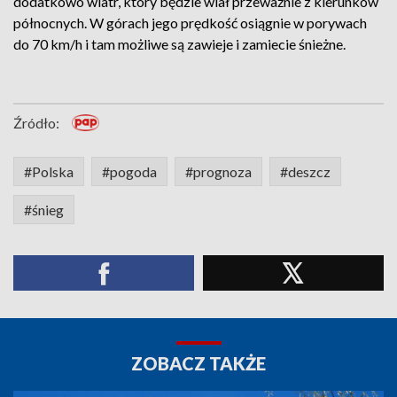
dodatkowo wiatr, który będzie wiał przeważnie z kierunków
północnych. W górach jego prędkość osiągnie w porywach
do 70 km/h i tam możliwe są zawieje i zamiecie śnieżne.
Źródło:
#Polska
#pogoda
#prognoza
#deszcz
#śnieg
ZOBACZ TAKŻE