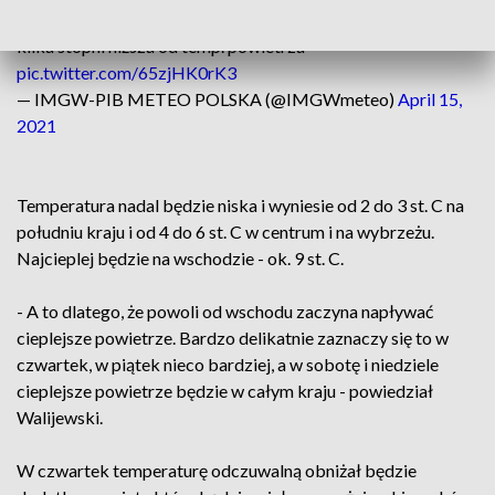
➡️Porywisty wiatr sprawi, że temp. odczuwalna będzie o
kilka stopni niższa od temp. powietrza
pic.twitter.com/65zjHK0rK3
— IMGW-PIB METEO POLSKA (@IMGWmeteo)
April 15,
2021
Temperatura nadal będzie niska i wyniesie od 2 do 3 st. C na
południu kraju i od 4 do 6 st. C w centrum i na wybrzeżu.
Najcieplej będzie na wschodzie - ok. 9 st. C.
- A to dlatego, że powoli od wschodu zaczyna napływać
cieplejsze powietrze. Bardzo delikatnie zaznaczy się to w
czwartek, w piątek nieco bardziej, a w sobotę i niedziele
cieplejsze powietrze będzie w całym kraju - powiedział
Walijewski.
W czwartek temperaturę odczuwalną obniżał będzie