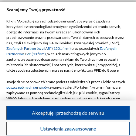
Szanujemy Twoją prywatność
Dołącz do nas:
Kliknij "Akceptuję i przechodzę do serwisu", aby wyrazić zgody na
korzystanie z technologii automatycznego śledzenia i zbierania danych,
TVP
dostęp do informacji na Twoim urządzeniu końcowym i ich
Abonament TVP
przechowywanie oraz na przetwarzanie Twoich danych osobowych przez
Regulamin TVP
nas, czyli Telewizję Polską S.A. w likwidacji (zwaną dalej również „TVP”),
Emisja w TVP
Polityka prywatności
Zaufanych Partnerów z IAB* (1201 firm)
oraz pozostałych
Zaufanych
Partnerów TVP (93 firm)
, w celach marketingowych (w tym do
Centrum informacji TVP
Moje zgody
zautomatyzowanego dopasowania reklam do Twoich zainteresowań i
mierzenia ich skuteczności) i pozostałych, które wskazujemy poniżej, a
Naziemna Telewizja Cyfrowa
Pomoc
także zgody na udostępnianie przez nas identyfikatora PPID do Google.
Sklep TVP
Biuro reklamy
Twoje dane osobowe zbierane podczas odwiedzania przez Ciebie naszych
Rada Programowa
Kontakt
poszczególnych serwisów
zwanych dalej „Portalem”, w tym informacje
zapisywane za pomocą technologii takich jak: pliki cookie, sygnalizatory
System NOS
WWW lub innych podobnych technologii umożliwiających świadczenie
dopasowanych i bezpiecznych usług, personalizację treści oraz reklam,
Informacje o nadawcy
Kanały
udostępnianie funkcji mediów społecznościowych oraz analizowanie
Akceptuję i przechodzę do serwisu
ruchu w Internecie.
Program dla prasy
©2026 Telewizja Polska S.A. w likwidacji
Biuro Reklamy
Twoje dane osobowe zbierane podczas odwiedzania przez Ciebie
Ustawienia zaawansowane
poszczególnych serwisów
na Portalu, takie jak adresy IP, identyfikatory
Ogłoszenie przetargowe