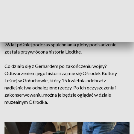
Polski Armii Czerwonej, były żołnierz uciekając na zachód w
okolicach Sianowa zakopał wszystko, co mogłoby
wskazywać na jego tożsamość.
Trafią do muzeum
76 lat później podczas spulchniania gleby pod sadzenie,
została przywrócona historia Liedtke.
Co działo się z Gerhardem po zakończeniu wojny?
Odtworzeniem jego historii zajmie się Ośrodek Kultury
Leśnej w Gołuchowie, który 15 kwietnia odebrał z
nadleśnictwa odnalezione rzeczy. Po ich oczyszczeniu i
zakonserwowaniu, można je będzie oglądać w dziale
muzealnym Ośrodka.