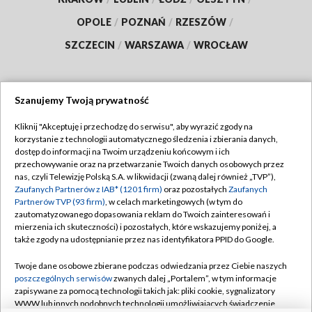
OPOLE
/
POZNAŃ
/
RZESZÓW
/
SZCZECIN
/
WARSZAWA
/
WROCŁAW
Szanujemy Twoją prywatność
Dołącz do nas:
Kliknij "Akceptuję i przechodzę do serwisu", aby wyrazić zgody na
korzystanie z technologii automatycznego śledzenia i zbierania danych,
TVP
dostęp do informacji na Twoim urządzeniu końcowym i ich
Abonament TVP
przechowywanie oraz na przetwarzanie Twoich danych osobowych przez
Regulamin TVP
nas, czyli Telewizję Polską S.A. w likwidacji (zwaną dalej również „TVP”),
Emisja w TVP
Polityka prywatności
Zaufanych Partnerów z IAB* (1201 firm)
oraz pozostałych
Zaufanych
Partnerów TVP (93 firm)
, w celach marketingowych (w tym do
Centrum informacji TVP
Moje zgody
zautomatyzowanego dopasowania reklam do Twoich zainteresowań i
mierzenia ich skuteczności) i pozostałych, które wskazujemy poniżej, a
Naziemna Telewizja Cyfrowa
Pomoc
także zgody na udostępnianie przez nas identyfikatora PPID do Google.
Sklep TVP
Biuro reklamy
Twoje dane osobowe zbierane podczas odwiedzania przez Ciebie naszych
Rada Programowa
Kontakt
poszczególnych serwisów
zwanych dalej „Portalem”, w tym informacje
zapisywane za pomocą technologii takich jak: pliki cookie, sygnalizatory
System NOS
WWW lub innych podobnych technologii umożliwiających świadczenie