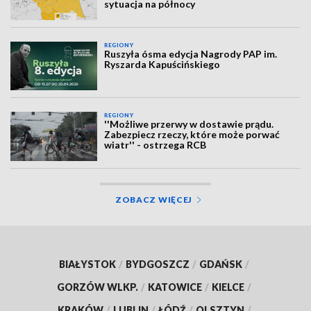
sytuacja na północy
REGIONY
Ruszyła ósma edycja Nagrody PAP im.
Ryszarda Kapuścińskiego
REGIONY
''Możliwe przerwy w dostawie prądu.
Zabezpiecz rzeczy, które może porwać
wiatr'' - ostrzega RCB
ZOBACZ WIĘCEJ
BIAŁYSTOK
/
BYDGOSZCZ
/
GDAŃSK
/
GORZÓW WLKP.
/
KATOWICE
/
KIELCE
/
KRAKÓW
/
LUBLIN
/
ŁÓDŹ
/
OLSZTYN
/