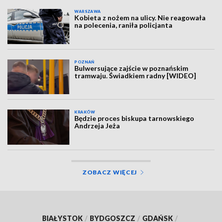
WARSZAWA
Kobieta z nożem na ulicy. Nie reagowała
na polecenia, raniła policjanta
POZNAŃ
Bulwersujące zajście w poznańskim
tramwaju. Świadkiem radny [WIDEO]
KRAKÓW
Będzie proces biskupa tarnowskiego
Andrzeja Jeża
ZOBACZ WIĘCEJ
BIAŁYSTOK
/
BYDGOSZCZ
/
GDAŃSK
/