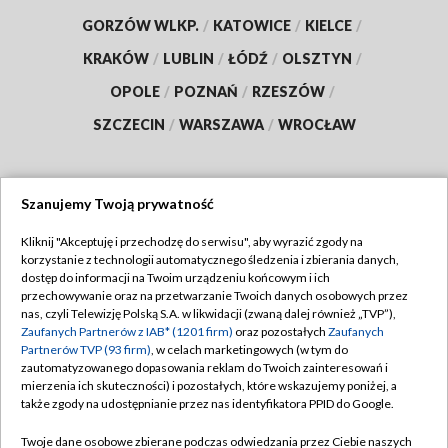
GORZÓW WLKP.
/
KATOWICE
/
KIELCE
/
KRAKÓW
/
LUBLIN
/
ŁÓDŹ
/
OLSZTYN
/
OPOLE
/
POZNAŃ
/
RZESZÓW
/
SZCZECIN
/
WARSZAWA
/
WROCŁAW
Szanujemy Twoją prywatność
Dołącz do nas:
Kliknij "Akceptuję i przechodzę do serwisu", aby wyrazić zgody na
korzystanie z technologii automatycznego śledzenia i zbierania danych,
TVP
dostęp do informacji na Twoim urządzeniu końcowym i ich
Abonament TVP
przechowywanie oraz na przetwarzanie Twoich danych osobowych przez
Regulamin TVP
nas, czyli Telewizję Polską S.A. w likwidacji (zwaną dalej również „TVP”),
Emisja w TVP
Polityka prywatności
Zaufanych Partnerów z IAB* (1201 firm)
oraz pozostałych
Zaufanych
Partnerów TVP (93 firm)
, w celach marketingowych (w tym do
Centrum informacji TVP
Moje zgody
zautomatyzowanego dopasowania reklam do Twoich zainteresowań i
mierzenia ich skuteczności) i pozostałych, które wskazujemy poniżej, a
Naziemna Telewizja Cyfrowa
Pomoc
także zgody na udostępnianie przez nas identyfikatora PPID do Google.
Sklep TVP
Biuro reklamy
Twoje dane osobowe zbierane podczas odwiedzania przez Ciebie naszych