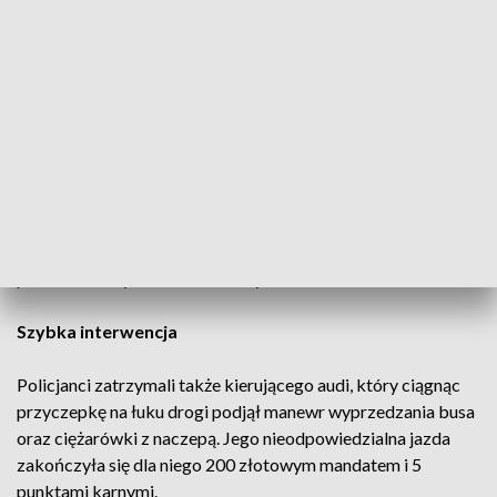
związanych z nieprawidłowym wyprzedzaniem. Jednym z
zatrzymanych był kierowca ciężarowego Iveco, który jadąc
od Osin w kierunku Opola Lubelskiego na łuku drogi
wyprzedzał na podwójnej linii ciągłej inny samochód
ciężarowy z naczepą. Jakby tego było mało, 100 metrów
dalej ten sam kierowca zaczął wyprzedać na łuku drogi
cysternę. Jego niebezpieczne manewry powstrzymał patrol,
który otrzymał sygnał od operatorów policyjnego drona
rejestrującego te wykroczenia. Zatrzymany kierujący Iveco w
związku z popełnionymi wykroczeniami otrzymał łącznie 10
punktów karnych oraz 400 złotych mandatu.
Szybka interwencja
Policjanci zatrzymali także kierującego audi, który ciągnąc
przyczepkę na łuku drogi podjął manewr wyprzedzania busa
oraz ciężarówki z naczepą. Jego nieodpowiedzialna jazda
zakończyła się dla niego 200 złotowym mandatem i 5
punktami karnymi.