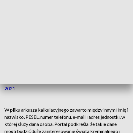
także Centralnego Biura Śledczego Policji, strażaków,
strażników więziennych, funkcjonariuszy Służby Ochrony
Państwa, ale też pracowników Inspekcji Transportu
Drogowego, Służby Ochrony Kolei czy straży miejskich.
W związku z potencjalnym incydentem naruszenia ochrony
danych osobowych informujemy, iż rozpoczęliśmy
wewnętrzną procedurę wyjaśniającą.
Więcej w komunikacie Rządowego Centrum
Bezpieczeństwa.
https://t.co/zFSWtFGBAe
— Rządowe Centrum Bezpieczeństwa (@RCB_RP)
April 20,
2021
W pliku arkusza kalkulacyjnego zawarto między innymi imię i
nazwisko, PESEL, numer telefonu, e-mail i adres jednostki, w
której służy dana osoba. Portal podkreśla, że takie dane
mogą budzić duże zainteresowanie świata kryminalnego i