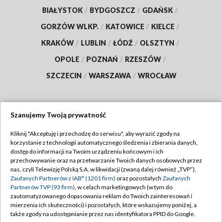
BIAŁYSTOK
/
BYDGOSZCZ
/
GDAŃSK
/
GORZÓW WLKP.
/
KATOWICE
/
KIELCE
/
KRAKÓW
/
LUBLIN
/
ŁÓDŹ
/
OLSZTYN
/
OPOLE
/
POZNAŃ
/
RZESZÓW
/
SZCZECIN
/
WARSZAWA
/
WROCŁAW
Szanujemy Twoją prywatność
Dołącz do nas:
Kliknij "Akceptuję i przechodzę do serwisu", aby wyrazić zgody na
korzystanie z technologii automatycznego śledzenia i zbierania danych,
TVP
dostęp do informacji na Twoim urządzeniu końcowym i ich
Abonament TVP
przechowywanie oraz na przetwarzanie Twoich danych osobowych przez
Regulamin TVP
nas, czyli Telewizję Polską S.A. w likwidacji (zwaną dalej również „TVP”),
Emisja w TVP
Polityka prywatności
Zaufanych Partnerów z IAB* (1201 firm)
oraz pozostałych
Zaufanych
Partnerów TVP (93 firm)
, w celach marketingowych (w tym do
Centrum informacji TVP
Moje zgody
zautomatyzowanego dopasowania reklam do Twoich zainteresowań i
mierzenia ich skuteczności) i pozostałych, które wskazujemy poniżej, a
Naziemna Telewizja Cyfrowa
Pomoc
także zgody na udostępnianie przez nas identyfikatora PPID do Google.