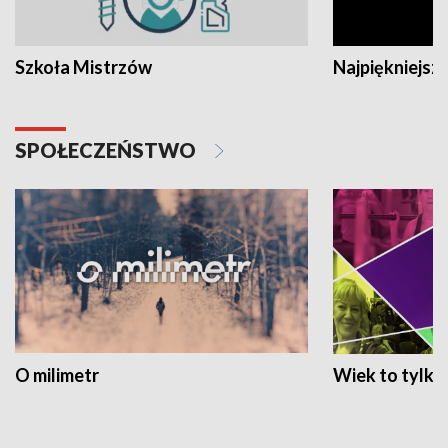
Szkoła Mistrzów
Najpiękniejsze
SPOŁECZEŃSTWO
O milimetr
Wiek to tylko 