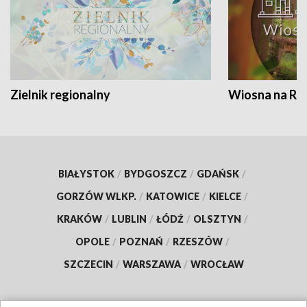
Zielnik regionalny
Wiosna na RO
BIAŁYSTOK
/
BYDGOSZCZ
/
GDAŃSK
/
GORZÓW WLKP.
/
KATOWICE
/
KIELCE
/
KRAKÓW
/
LUBLIN
/
ŁÓDŹ
/
OLSZTYN
/
OPOLE
/
POZNAŃ
/
RZESZÓW
/
SZCZECIN
/
WARSZAWA
/
WROCŁAW