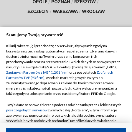
OPOLE
/
POZNAŃ
/
RZESZÓW
/
SZCZECIN
/
WARSZAWA
/
WROCŁAW
Szanujemy Twoją prywatność
Dołącz do nas:
Kliknij "Akceptuję i przechodzę do serwisu", aby wyrazić zgody na
korzystanie z technologii automatycznego śledzenia i zbierania danych,
TVP
dostęp do informacji na Twoim urządzeniu końcowym i ich
Abonament TVP
przechowywanie oraz na przetwarzanie Twoich danych osobowych przez
Regulamin TVP
nas, czyli Telewizję Polską S.A. w likwidacji (zwaną dalej również „TVP”),
Emisja w TVP
Polityka prywatności
Zaufanych Partnerów z IAB* (1201 firm)
oraz pozostałych
Zaufanych
Partnerów TVP (93 firm)
, w celach marketingowych (w tym do
Centrum informacji TVP
Moje zgody
zautomatyzowanego dopasowania reklam do Twoich zainteresowań i
mierzenia ich skuteczności) i pozostałych, które wskazujemy poniżej, a
Naziemna Telewizja Cyfrowa
Pomoc
także zgody na udostępnianie przez nas identyfikatora PPID do Google.
Sklep TVP
Biuro reklamy
Twoje dane osobowe zbierane podczas odwiedzania przez Ciebie naszych
Rada Programowa
Kontakt
poszczególnych serwisów
zwanych dalej „Portalem”, w tym informacje
zapisywane za pomocą technologii takich jak: pliki cookie, sygnalizatory
System NOS
WWW lub innych podobnych technologii umożliwiających świadczenie
dopasowanych i bezpiecznych usług, personalizację treści oraz reklam,
Informacje o nadawcy
Kanały
udostępnianie funkcji mediów społecznościowych oraz analizowanie