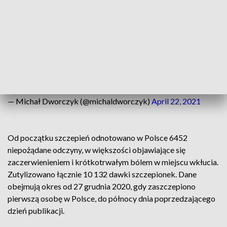
dnia.
Wczoraj zanotowaliśmy rekordową do tej pory liczbę
szczepień wykonanych jednego dnia - 273 778. Słowa
uznania dla wszystkich zaangażowanych! NPS nabiera tempa
wraz z wzrostem dostaw do Polski i rejestracją kolejnych
roczników. Zachęcamy do zapisów 🙂
#SzczepimySię
pic.twitter.com/3iX6vmDpJx
— Michał Dworczyk (@michaldworczyk)
April 22, 2021
Od początku szczepień odnotowano w Polsce 6452
niepożądane odczyny, w większości objawiające się
zaczerwienieniem i krótkotrwałym bólem w miejscu wkłucia.
Zutylizowano łącznie 10 132 dawki szczepionek. Dane
obejmują okres od 27 grudnia 2020, gdy zaszczepiono
pierwszą osobę w Polsce, do północy dnia poprzedzającego
dzień publikacji.