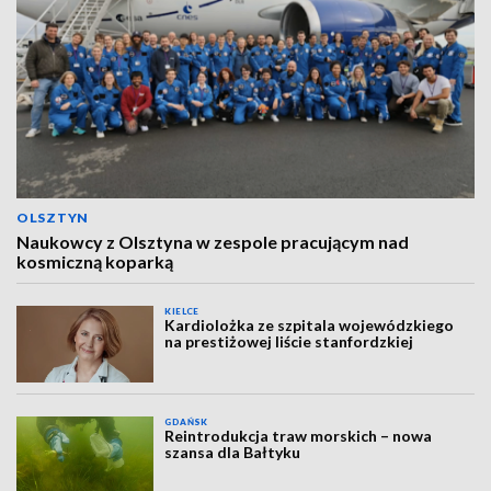
OLSZTYN
Naukowcy z Olsztyna w zespole pracującym nad
kosmiczną koparką
KIELCE
Kardiolożka ze szpitala wojewódzkiego
na prestiżowej liście stanfordzkiej
GDAŃSK
Reintrodukcja traw morskich – nowa
szansa dla Bałtyku