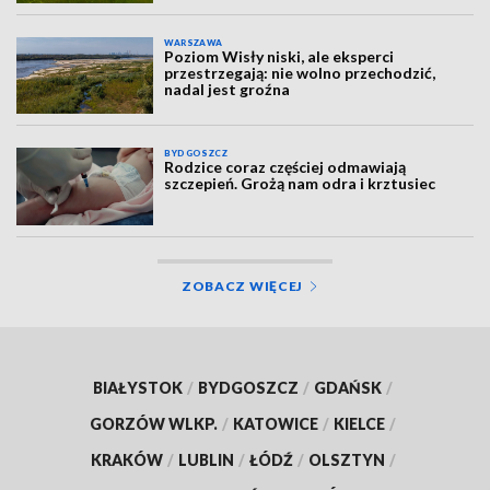
WARSZAWA
Poziom Wisły niski, ale eksperci
przestrzegają: nie wolno przechodzić,
nadal jest groźna
BYDGOSZCZ
Rodzice coraz częściej odmawiają
szczepień. Grożą nam odra i krztusiec
ZOBACZ WIĘCEJ
BIAŁYSTOK
/
BYDGOSZCZ
/
GDAŃSK
/
GORZÓW WLKP.
/
KATOWICE
/
KIELCE
/
KRAKÓW
/
LUBLIN
/
ŁÓDŹ
/
OLSZTYN
/