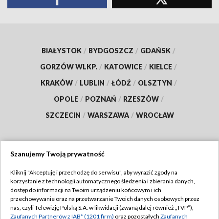
BIAŁYSTOK
/
BYDGOSZCZ
/
GDAŃSK
/
GORZÓW WLKP.
/
KATOWICE
/
KIELCE
/
KRAKÓW
/
LUBLIN
/
ŁÓDŹ
/
OLSZTYN
/
OPOLE
/
POZNAŃ
/
RZESZÓW
/
SZCZECIN
/
WARSZAWA
/
WROCŁAW
Szanujemy Twoją prywatność
Dołącz do nas:
Kliknij "Akceptuję i przechodzę do serwisu", aby wyrazić zgody na
korzystanie z technologii automatycznego śledzenia i zbierania danych,
TVP
dostęp do informacji na Twoim urządzeniu końcowym i ich
Abonament TVP
przechowywanie oraz na przetwarzanie Twoich danych osobowych przez
Regulamin TVP
nas, czyli Telewizję Polską S.A. w likwidacji (zwaną dalej również „TVP”),
Emisja w TVP
Zaufanych Partnerów z IAB* (1201 firm)
Polityka prywatności
oraz pozostałych
Zaufanych