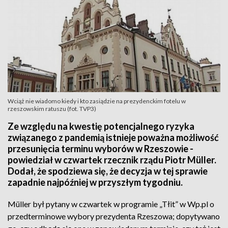
Wciąż nie wiadomo kiedy i kto zasiądzie na prezydenckim fotelu w
rzeszowskim ratuszu (fot. TVP3)
Ze względu na kwestię potencjalnego ryzyka
związanego z pandemią istnieje poważna możliwość
przesunięcia terminu wyborów w Rzeszowie -
powiedział w czwartek rzecznik rządu Piotr Müller.
Dodał, że spodziewa się, że decyzja w tej sprawie
zapadnie najpóźniej w przyszłym tygodniu.
Müller był pytany w czwartek w programie „Tłit” w Wp.pl o
przedterminowe wybory prezydenta Rzeszowa; dopytywano