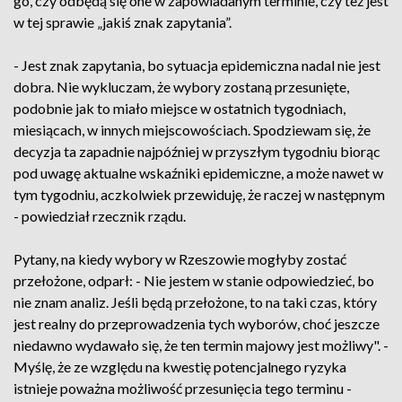
go, czy odbędą się one w zapowiadanym terminie, czy też jest
w tej sprawie „jakiś znak zapytania”.
- Jest znak zapytania, bo sytuacja epidemiczna nadal nie jest
dobra. Nie wykluczam, że wybory zostaną przesunięte,
podobnie jak to miało miejsce w ostatnich tygodniach,
miesiącach, w innych miejscowościach. Spodziewam się, że
decyzja ta zapadnie najpóźniej w przyszłym tygodniu biorąc
pod uwagę aktualne wskaźniki epidemiczne, a może nawet w
tym tygodniu, aczkolwiek przewiduję, że raczej w następnym
- powiedział rzecznik rządu.
Pytany, na kiedy wybory w Rzeszowie mogłyby zostać
przełożone, odparł: - Nie jestem w stanie odpowiedzieć, bo
nie znam analiz. Jeśli będą przełożone, to na taki czas, który
jest realny do przeprowadzenia tych wyborów, choć jeszcze
niedawno wydawało się, że ten termin majowy jest możliwy". -
Myślę, że ze względu na kwestię potencjalnego ryzyka
istnieje poważna możliwość przesunięcia tego terminu -