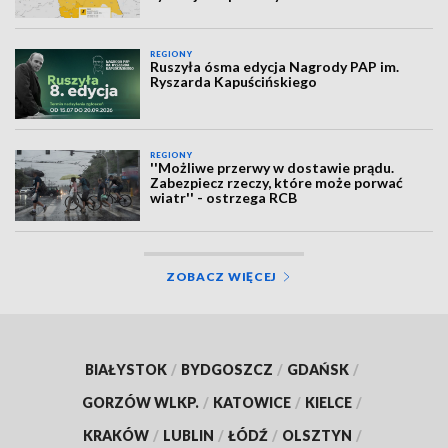
REGIONY
Ruszyła ósma edycja Nagrody PAP im.
Ryszarda Kapuścińskiego
REGIONY
''Możliwe przerwy w dostawie prądu.
Zabezpiecz rzeczy, które może porwać
wiatr'' - ostrzega RCB
ZOBACZ WIĘCEJ
BIAŁYSTOK
/
BYDGOSZCZ
/
GDAŃSK
/
GORZÓW WLKP.
/
KATOWICE
/
KIELCE
/
KRAKÓW
/
LUBLIN
/
ŁÓDŹ
/
OLSZTYN
/