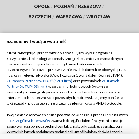
OPOLE
/
POZNAŃ
/
RZESZÓW
/
SZCZECIN
/
WARSZAWA
/
WROCŁAW
Szanujemy Twoją prywatność
Dołącz do nas:
Kliknij "Akceptuję i przechodzę do serwisu", aby wyrazić zgody na
korzystanie z technologii automatycznego śledzenia i zbierania danych,
TVP
dostęp do informacji na Twoim urządzeniu końcowym i ich
Abonament TVP
przechowywanie oraz na przetwarzanie Twoich danych osobowych przez
Regulamin TVP
nas, czyli Telewizję Polską S.A. w likwidacji (zwaną dalej również „TVP”),
Emisja w TVP
Polityka prywatności
Zaufanych Partnerów z IAB* (1201 firm)
oraz pozostałych
Zaufanych
Partnerów TVP (93 firm)
, w celach marketingowych (w tym do
Centrum informacji TVP
Moje zgody
zautomatyzowanego dopasowania reklam do Twoich zainteresowań i
mierzenia ich skuteczności) i pozostałych, które wskazujemy poniżej, a
Naziemna Telewizja Cyfrowa
Pomoc
także zgody na udostępnianie przez nas identyfikatora PPID do Google.
Sklep TVP
Biuro reklamy
Twoje dane osobowe zbierane podczas odwiedzania przez Ciebie naszych
Rada Programowa
Kontakt
poszczególnych serwisów
zwanych dalej „Portalem”, w tym informacje
zapisywane za pomocą technologii takich jak: pliki cookie, sygnalizatory
System NOS
WWW lub innych podobnych technologii umożliwiających świadczenie
dopasowanych i bezpiecznych usług, personalizację treści oraz reklam,