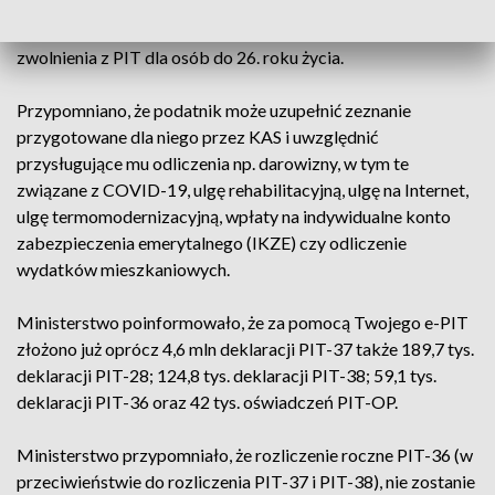
informacje od płatników, na podstawie których
przygotowane zostało zeznanie; ulga na dzieci oraz
zwolnienia z PIT dla osób do 26. roku życia.
Przypomniano, że podatnik może uzupełnić zeznanie
przygotowane dla niego przez KAS i uwzględnić
przysługujące mu odliczenia np. darowizny, w tym te
związane z COVID-19, ulgę rehabilitacyjną, ulgę na Internet,
ulgę termomodernizacyjną, wpłaty na indywidualne konto
zabezpieczenia emerytalnego (IKZE) czy odliczenie
wydatków mieszkaniowych.
Ministerstwo poinformowało, że za pomocą Twojego e-PIT
złożono już oprócz 4,6 mln deklaracji PIT-37 także 189,7 tys.
deklaracji PIT-28; 124,8 tys. deklaracji PIT-38; 59,1 tys.
deklaracji PIT-36 oraz 42 tys. oświadczeń PIT-OP.
Ministerstwo przypomniało, że rozliczenie roczne PIT-36 (w
przeciwieństwie do rozliczenia PIT-37 i PIT-38), nie zostanie