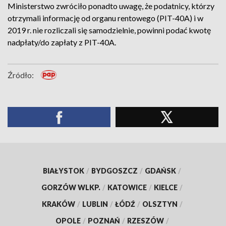
Ministerstwo zwróciło ponadto uwagę, że podatnicy, którzy
otrzymali informację od organu rentowego (PIT-40A) i w
2019 r. nie rozliczali się samodzielnie, powinni podać kwotę
nadpłaty/do zapłaty z PIT-40A.
Źródło:
BIAŁYSTOK
/
BYDGOSZCZ
/
GDAŃSK
/
GORZÓW WLKP.
/
KATOWICE
/
KIELCE
/
KRAKÓW
/
LUBLIN
/
ŁÓDŹ
/
OLSZTYN
/
OPOLE
/
POZNAŃ
/
RZESZÓW
/