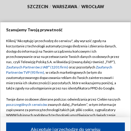
SZCZECIN
/
WARSZAWA
/
WROCŁAW
Szanujemy Twoją prywatność
Dołącz do nas:
Kliknij "Akceptuję i przechodzę do serwisu", aby wyrazić zgody na
korzystanie z technologii automatycznego śledzenia i zbierania danych,
TVP
dostęp do informacji na Twoim urządzeniu końcowym i ich
Abonament TVP
przechowywanie oraz na przetwarzanie Twoich danych osobowych przez
Regulamin TVP
nas, czyli Telewizję Polską S.A. w likwidacji (zwaną dalej również „TVP”),
Emisja w TVP
Zaufanych Partnerów z IAB* (1201 firm)
Polityka prywatności
oraz pozostałych
Zaufanych
Partnerów TVP (93 firm)
, w celach marketingowych (w tym do
Centrum informacji TVP
Moje zgody
zautomatyzowanego dopasowania reklam do Twoich zainteresowań i
mierzenia ich skuteczności) i pozostałych, które wskazujemy poniżej, a
Naziemna Telewizja Cyfrowa
Pomoc
także zgody na udostępnianie przez nas identyfikatora PPID do Google.
Sklep TVP
Biuro reklamy
Twoje dane osobowe zbierane podczas odwiedzania przez Ciebie naszych
Rada Programowa
poszczególnych serwisów
zwanych dalej „Portalem”, w tym informacje
Kontakt
zapisywane za pomocą technologii takich jak: pliki cookie, sygnalizatory
System NOS
WWW lub innych podobnych technologii umożliwiających świadczenie
dopasowanych i bezpiecznych usług, personalizację treści oraz reklam,
Informacje o nadawcy
Kanały
udostępnianie funkcji mediów społecznościowych oraz analizowanie
Akceptuję i przechodzę do serwisu
ruchu w Internecie.