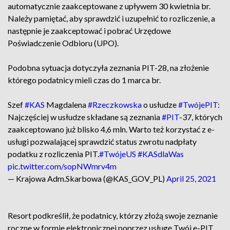
automatycznie zaakceptowane z upływem 30 kwietnia br.
Należy pamiętać, aby sprawdzić i uzupełnić to rozliczenie, a
następnie je zaakceptować i pobrać Urzędowe
Poświadczenie Odbioru (UPO).
Podobna sytuacja dotyczyła zeznania PIT-28, na złożenie
którego podatnicy mieli czas do 1 marca br.
Szef
#KAS
Magdalena
#Rzeczkowska
o usłudze
#TwójePIT
:
Najczęściej w usłudze składane są zeznania
#PIT
-37, których
zaakceptowano już blisko 4,6 mln. Warto też korzystać z e-
usługi pozwalającej sprawdzić status zwrotu nadpłaty
podatku z rozliczenia PIT.
#TwójeUS
#KASdlaWas
pic.twitter.com/sopNWmrv4m
— Krajowa Adm.Skarbowa (@KAS_GOV_PL)
April 25, 2021
Resort podkreślił, że podatnicy, którzy złożą swoje zeznanie
roczne w formie elektronicznej poprzez usługę Twój e-PIT