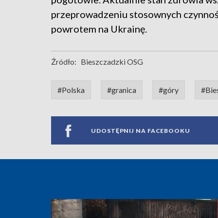
przeprowadzeniu stosownych czynnośc
powrotem na Ukrainę.
Źródło:
Bieszczadzki OSG
#Polska
#granica
#góry
#Bie
UDOSTĘPNIJ NA FACEBOOKU