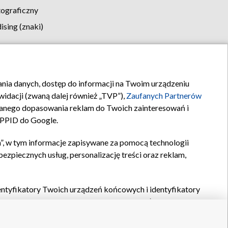
tograficzny
sing (znaki)
klamy
Kontakt
rania danych, dostęp do informacji na Twoim urządzeniu
idacji (zwaną dalej również „TVP”),
Zaufanych Partnerów
anego dopasowania reklam do Twoich zainteresowań i
a PPID do Google.
”, w tym informacje zapisywane za pomocą technologii
zpiecznych usług, personalizację treści oraz reklam,
identyfikatory Twoich urządzeń końcowych i identyfikatory
P,
Zaufanych Partnerów z IAB
oraz pozostałych
Zaufanych
 wyboru podstawowych reklam, wyboru spersonalizowanych
ch treści, pomiaru wydajności reklam, pomiaru wydajności