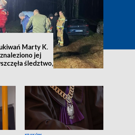
zukiwań Marty K.
znaleziono jej
wszczęła śledztwo,
nia [zdjęcia,
KRAKÓW