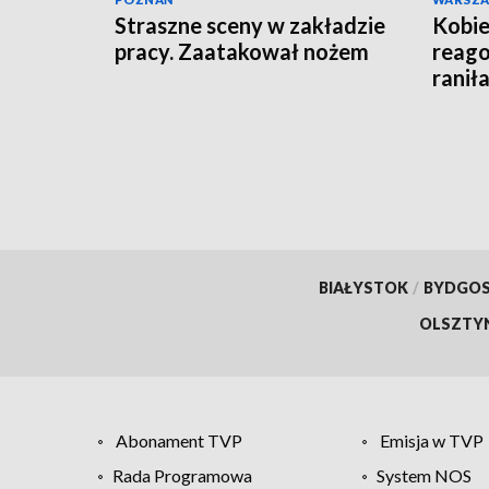
Straszne sceny w zakładzie
Kobie
pracy. Zaatakował nożem
reago
raniła
BIAŁYSTOK
/
BYDGO
OLSZTY
Abonament TVP
Emisja w TVP
Rada Programowa
System NOS