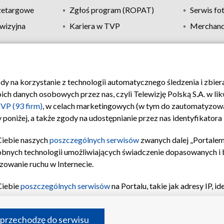
zetargowe
Zgłoś program (ROPAT)
Serwis fo
wizyjna
Kariera w TVP
Merchandi
Polityka prywatności
Moje zgody
Pomoc
Biuro re
ody na korzystanie z technologii automatycznego śledzenia i zbie
 danych osobowych przez nas, czyli Telewizję Polską S.A. w likw
VP (93 firm)
, w celach marketingowych (w tym do zautomatyzow
 poniżej, a także zgody na udostępnianie przez nas identyfikator
Ciebie naszych
poszczególnych serwisów
zwanych dalej „Portalem
obnych technologii umożliwiających świadczenie dopasowanych i be
zowanie ruchu w Internecie.
Ciebie
poszczególnych serwisów
na Portalu, takie jak adresy IP, 
sach Portalu czy historia odwiedzin będą przetwarzane przez TV
ji: przechowywania informacji na urządzeniu lub dostęp do nich,
©2026 Telewizja Polska S.A. w likwidacji
 przechodzę do serwisu
enia profilu spersonalizowanych treści, wyboru spersonalizowany