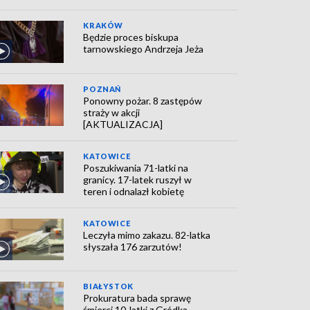
KRAKÓW
Będzie proces biskupa
tarnowskiego Andrzeja Jeża
POZNAŃ
Ponowny pożar. 8 zastępów
straży w akcji
[AKTUALIZACJA]
KATOWICE
Poszukiwania 71-latki na
granicy. 17-latek ruszył w
teren i odnalazł kobietę
KATOWICE
Leczyła mimo zakazu. 82-latka
słyszała 176 zarzutów!
BIAŁYSTOK
Prokuratura bada sprawę
śmierci 10-latki z Gródka