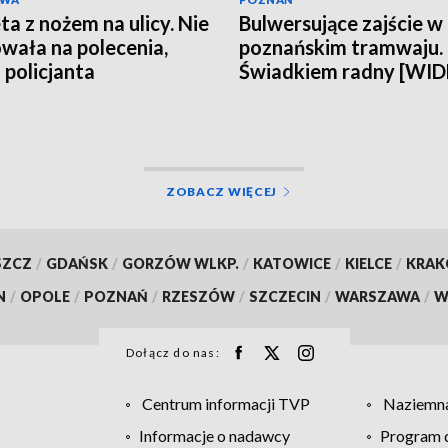
ta z nożem na ulicy. Nie
Bulwersujące zajście w
wała na polecenia,
poznańskim tramwaju.
 policjanta
Świadkiem radny [WI
ZOBACZ WIĘCEJ
SZCZ
/
GDAŃSK
/
GORZÓW WLKP.
/
KATOWICE
/
KIELCE
/
KRA
N
/
OPOLE
/
POZNAŃ
/
RZESZÓW
/
SZCZECIN
/
WARSZAWA
/
W
Dołącz do nas:
Centrum informacji TVP
Naziemna
Informacje o nadawcy
Program d