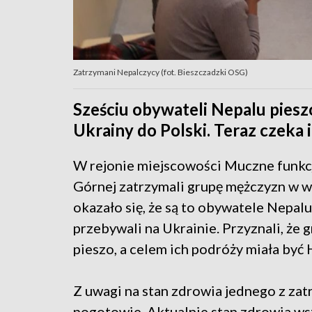
Zatrzymani Nepalczycy (fot. Bieszczadzki OSG)
Sześciu obywateli Nepalu pieszo
Ukrainy do Polski. Teraz czeka i
W rejonie miejscowości Muczne funkcj
Górnej zatrzymali grupę mężczyzn w w
okazało się, że są to obywatele Nepalu
przebywali na Ukrainie. Przyznali, że 
pieszo, a celem ich podróży miała być 
Z uwagi na stan zdrowia jednego z za
pogotowie. Aktualnie stan zdrowia ws