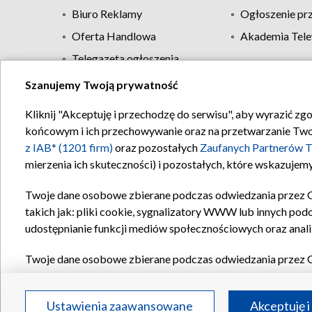
Biuro Reklamy
Ogłoszenie pr
Oferta Handlowa
Akademia Tele
Telegazeta ogłoszenia
Szanujemy Twoją prywatność
Regulamin TVP
Kliknij "Akceptuję i przechodzę do serwisu", aby wyrazić zg
końcowym i ich przechowywanie oraz na przetwarzanie Twoich
z IAB* (1201 firm)
oraz pozostałych
Zaufanych Partnerów T
mierzenia ich skuteczności) i pozostałych, które wskazujemy
Twoje dane osobowe zbierane podczas odwiedzania przez 
takich jak: pliki cookie, sygnalizatory WWW lub innych pod
udostępnianie funkcji mediów społecznościowych oraz anali
Twoje dane osobowe zbierane podczas odwiedzania przez 
plików cookie, informacje o Twoich wyszukiwaniach w serwi
Partnerów TVP
dla realizacji następujących celów i funkc
Ustawienia zaawansowane
Akceptuję i
reklam, tworzenia profilu spersonalizowanych reklam, tworz