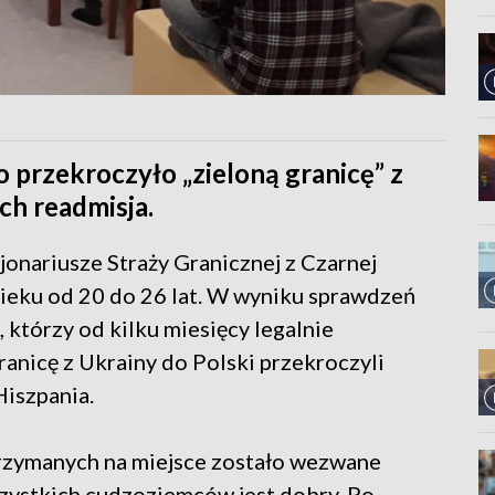
 przekroczyło „zieloną granicę” z
ch readmisja.
onariusze Straży Granicznej z Czarnej
ieku od 20 do 26 lat. W wyniku sprawdzeń
, którzy od kilku miesięcy legalnie
granicę z Ukrainy do Polski przekroczyli
Hiszpania.
trzymanych na miejsce zostało wezwane
zystkich cudzoziemców jest dobry. Po