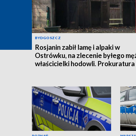
BYDGOSZCZ
Rosjanin zabił lamę i alpaki w
Ostrówku, na zlecenie byłego mę
właścicielki hodowli. Prokuratura
wysłała akt oskarżenia!
POZNAŃ
WARSZ