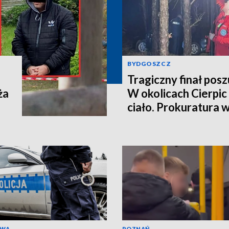
BYDGOSZCZ
Tragiczny finał pos
ża
W okolicach Cierpic 
ciało. Prokuratura 
kobieta miała obraże
wideo]
AWA
POZNAŃ