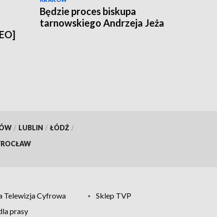
Będzie proces biskupa
tarnowskiego Andrzeja Jeża
DEO]
KÓW
/
LUBLIN
/
ŁÓDŹ
/
ROCŁAW
 Telewizja Cyfrowa
Sklep TVP
la prasy