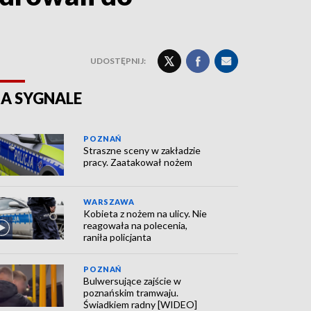
UDOSTĘPNIJ:
A SYGNALE
POZNAŃ
Straszne sceny w zakładzie
pracy. Zaatakował nożem
WARSZAWA
Kobieta z nożem na ulicy. Nie
reagowała na polecenia,
raniła policjanta
POZNAŃ
Bulwersujące zajście w
poznańskim tramwaju.
Świadkiem radny [WIDEO]