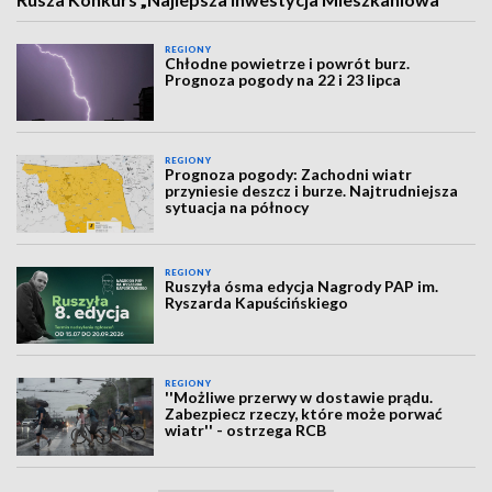
REGIONY
Chłodne powietrze i powrót burz.
Prognoza pogody na 22 i 23 lipca
REGIONY
Prognoza pogody: Zachodni wiatr
przyniesie deszcz i burze. Najtrudniejsza
sytuacja na północy
REGIONY
Ruszyła ósma edycja Nagrody PAP im.
Ryszarda Kapuścińskiego
REGIONY
''Możliwe przerwy w dostawie prądu.
Zabezpiecz rzeczy, które może porwać
wiatr'' - ostrzega RCB