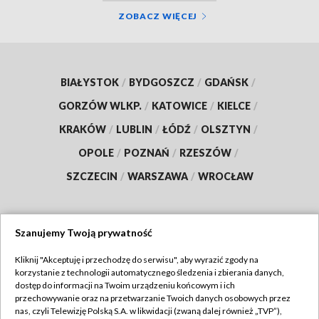
ZOBACZ WIĘCEJ
BIAŁYSTOK
/
BYDGOSZCZ
/
GDAŃSK
/
GORZÓW WLKP.
/
KATOWICE
/
KIELCE
/
KRAKÓW
/
LUBLIN
/
ŁÓDŹ
/
OLSZTYN
/
OPOLE
/
POZNAŃ
/
RZESZÓW
/
SZCZECIN
/
WARSZAWA
/
WROCŁAW
Szanujemy Twoją prywatność
Dołącz do nas:
Kliknij "Akceptuję i przechodzę do serwisu", aby wyrazić zgody na
korzystanie z technologii automatycznego śledzenia i zbierania danych,
TVP
dostęp do informacji na Twoim urządzeniu końcowym i ich
Abonament TVP
przechowywanie oraz na przetwarzanie Twoich danych osobowych przez
Regulamin TVP
nas, czyli Telewizję Polską S.A. w likwidacji (zwaną dalej również „TVP”),