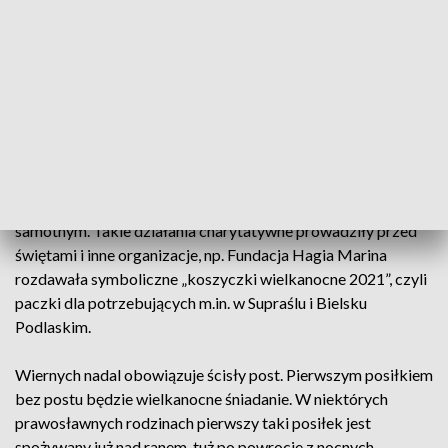
Przez całą Wielką Sobotę wierni mogą odwiedzać Groby
Pańskie. We wschodniej tradycji Grób Pański symbolizuje
płaszczanica (lub w innej pisowni: płaszczenica), czyli
wynoszony w Wielki Piątek na środek świątyni całun z
wizerunkiem lub ikoną Chrystusa w grobie.
Prawosławny Ośrodek Miłosierdzia Eleos rozda w sobotę w
swojej jadłodajni w Białymstoku ok. stu paczek
wielkanocnych potrzebującym - bezdomnym, ubogim i
samotnym. Takie działania charytatywne prowadziły przed
świętami i inne organizacje, np. Fundacja Hagia Marina
rozdawała symboliczne „koszyczki wielkanocne 2021”, czyli
paczki dla potrzebujących m.in. w Supraślu i Bielsku
Podlaskim.
Wiernych nadal obowiązuje ścisły post. Pierwszym posiłkiem
bez postu będzie wielkanocne śniadanie. W niektórych
prawosławnych rodzinach pierwszy taki posiłek jest
spożywany już nad ranem, tuż po powrocie z nocnych