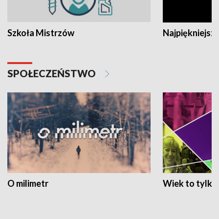
Szkoła Mistrzów
Najpiękniejsze
SPOŁECZEŃSTWO
O milimetr
Wiek to tylko 