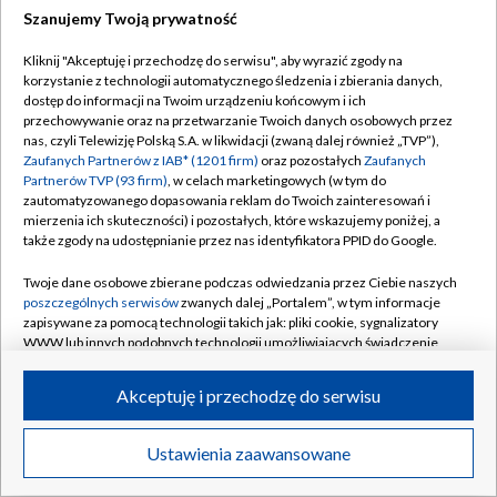
Szanujemy Twoją prywatność
Dołącz do nas:
Kliknij "Akceptuję i przechodzę do serwisu", aby wyrazić zgody na
korzystanie z technologii automatycznego śledzenia i zbierania danych,
TVP
dostęp do informacji na Twoim urządzeniu końcowym i ich
Abonament TVP
przechowywanie oraz na przetwarzanie Twoich danych osobowych przez
Regulamin TVP
nas, czyli Telewizję Polską S.A. w likwidacji (zwaną dalej również „TVP”),
Emisja w TVP
Zaufanych Partnerów z IAB* (1201 firm)
oraz pozostałych
Zaufanych
Polityka prywatności
Partnerów TVP (93 firm)
, w celach marketingowych (w tym do
Centrum informacji TVP
Moje zgody
zautomatyzowanego dopasowania reklam do Twoich zainteresowań i
mierzenia ich skuteczności) i pozostałych, które wskazujemy poniżej, a
Naziemna Telewizja Cyfrowa
Pomoc
także zgody na udostępnianie przez nas identyfikatora PPID do Google.
Sklep TVP
Biuro reklamy
Twoje dane osobowe zbierane podczas odwiedzania przez Ciebie naszych
Rada Programowa
poszczególnych serwisów
zwanych dalej „Portalem”, w tym informacje
Kontakt
zapisywane za pomocą technologii takich jak: pliki cookie, sygnalizatory
System NOS
WWW lub innych podobnych technologii umożliwiających świadczenie
dopasowanych i bezpiecznych usług, personalizację treści oraz reklam,
Informacje o nadawcy
Kanały
udostępnianie funkcji mediów społecznościowych oraz analizowanie
Akceptuję i przechodzę do serwisu
ruchu w Internecie.
Program dla prasy
©2026 Telewizja Polska S.A. w likwidacji
Biuro Reklamy
Twoje dane osobowe zbierane podczas odwiedzania przez Ciebie
Ustawienia zaawansowane
poszczególnych serwisów
na Portalu, takie jak adresy IP, identyfikatory
Ogłoszenie przetargowe
Twoich urządzeń końcowych i identyfikatory plików cookie, informacje o