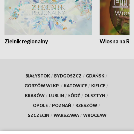
Zielnik regionalny
Wiosna na RO
BIAŁYSTOK
/
BYDGOSZCZ
/
GDAŃSK
/
GORZÓW WLKP.
/
KATOWICE
/
KIELCE
/
KRAKÓW
/
LUBLIN
/
ŁÓDŹ
/
OLSZTYN
/
OPOLE
/
POZNAŃ
/
RZESZÓW
/
SZCZECIN
/
WARSZAWA
/
WROCŁAW