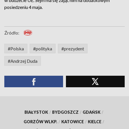
w budżecie UE. Sejm ma się zająć nim na dodatkowym
posiedzeniu 4 maja.
Źródło:
#Polska
#polityka
#prezydent
#Andrzej Duda
BIAŁYSTOK
/
BYDGOSZCZ
/
GDAŃSK
/
GORZÓW WLKP.
/
KATOWICE
/
KIELCE
/