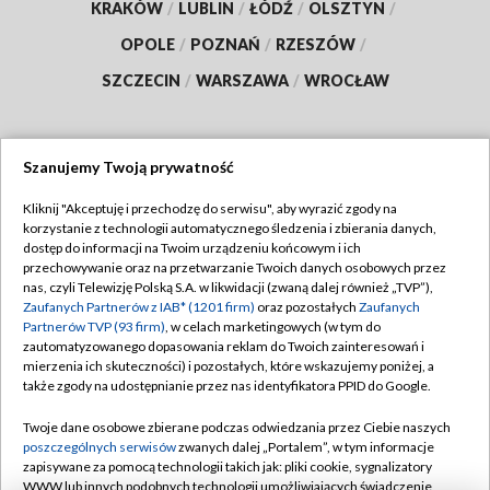
KRAKÓW
/
LUBLIN
/
ŁÓDŹ
/
OLSZTYN
/
OPOLE
/
POZNAŃ
/
RZESZÓW
/
SZCZECIN
/
WARSZAWA
/
WROCŁAW
Szanujemy Twoją prywatność
Dołącz do nas:
Kliknij "Akceptuję i przechodzę do serwisu", aby wyrazić zgody na
korzystanie z technologii automatycznego śledzenia i zbierania danych,
TVP
dostęp do informacji na Twoim urządzeniu końcowym i ich
Abonament TVP
przechowywanie oraz na przetwarzanie Twoich danych osobowych przez
Regulamin TVP
nas, czyli Telewizję Polską S.A. w likwidacji (zwaną dalej również „TVP”),
Emisja w TVP
Zaufanych Partnerów z IAB* (1201 firm)
Polityka prywatności
oraz pozostałych
Zaufanych
Partnerów TVP (93 firm)
, w celach marketingowych (w tym do
Centrum informacji TVP
Moje zgody
zautomatyzowanego dopasowania reklam do Twoich zainteresowań i
mierzenia ich skuteczności) i pozostałych, które wskazujemy poniżej, a
Naziemna Telewizja Cyfrowa
Pomoc
także zgody na udostępnianie przez nas identyfikatora PPID do Google.
Sklep TVP
Biuro reklamy
Twoje dane osobowe zbierane podczas odwiedzania przez Ciebie naszych
Rada Programowa
poszczególnych serwisów
zwanych dalej „Portalem”, w tym informacje
Kontakt
zapisywane za pomocą technologii takich jak: pliki cookie, sygnalizatory
System NOS
WWW lub innych podobnych technologii umożliwiających świadczenie