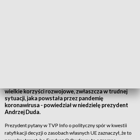
Prezydent Andrzej Duda przy pomniku Czynu Powstańczego (fot.
PAP/Krzysztof Świderski)
Fundusz Odbudowy to ogromne pieniądze, z
których Polska może rzeczywiście zaczerpnąć
wielkie korzyści rozwojowe, zwłaszcza w trudnej
sytuacji, jaka powstała przez pandemię
koronawirusa - powiedział w niedzielę prezydent
Andrzej Duda.
Prezydent pytany w TVP Info o polityczny spór w kwestii
ratyfikacji decyzji o zasobach własnych UE zaznaczył, że to