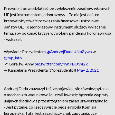
Prezydent powiedział też, że zwiększenie zasobów własnych
UE jest instrumentem jednorazowy. - To nie jest coś, co
kreowałoby trwałe rozwiązania finansowe i ustrojowe
państw UE. To jednorazowy instrument, służący wyłącznie
temu, aby pokonać kryzys wywołany pandemią koronawirusa
- wskazał.
Wywiad z Prezydentem
@AndrzejDuda
#NaŻywo
w
@tvp_info
📍 Góra św. Anny
pic.twitter.com/YynYBOV42k
— Kancelaria Prezydenta (@prezydentpl)
May 2, 2021
Andrzej Duda zauważył też, że pojawiają się również pytania
o mechanizm warunkowości, czyli kwestię łączenia wypłaty
unijnych środków z przestrzeganiem zasad praworządności.
- Jest pytanie, co rzeczywiście będzie robiła Komisja
Europejska. Tutaj jest zasadniczy znak zapytania, czy