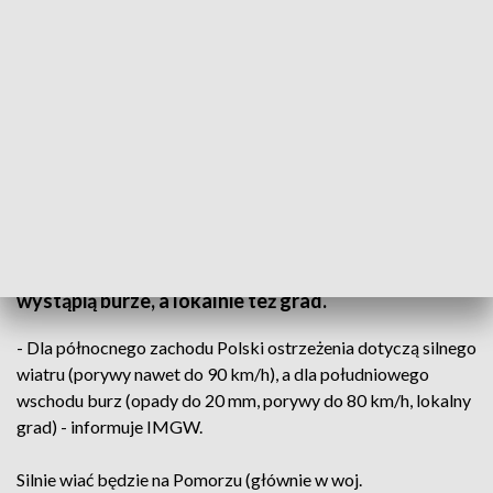
Według prognoz środa będzie dniem wietrznym (fot. PAP/Marcin Bielecki)
Mieszkańcy północnego zachodu muszą w środę
liczyć się z tym, że będzie silnie wiało - nawet do 90
km/h. Z kolei w południowo-wschodniej Polsce
wystąpią burze, a lokalnie też grad.
- Dla północnego zachodu Polski ostrzeżenia dotyczą silnego
wiatru (porywy nawet do 90 km/h), a dla południowego
wschodu burz (opady do 20 mm, porywy do 80 km/h, lokalny
grad) - informuje IMGW.
Silnie wiać będzie na Pomorzu (głównie w woj.