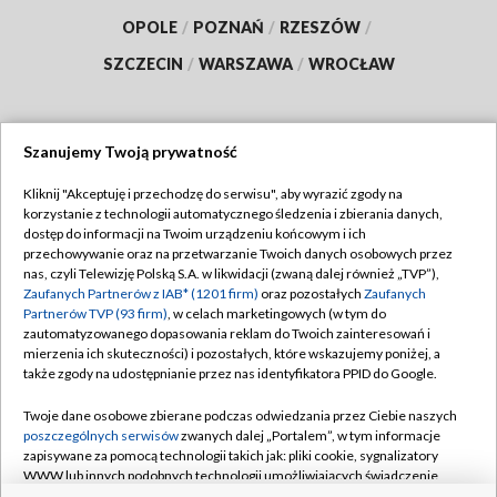
OPOLE
/
POZNAŃ
/
RZESZÓW
/
SZCZECIN
/
WARSZAWA
/
WROCŁAW
Szanujemy Twoją prywatność
Dołącz do nas:
Kliknij "Akceptuję i przechodzę do serwisu", aby wyrazić zgody na
korzystanie z technologii automatycznego śledzenia i zbierania danych,
TVP
dostęp do informacji na Twoim urządzeniu końcowym i ich
Abonament TVP
przechowywanie oraz na przetwarzanie Twoich danych osobowych przez
Regulamin TVP
nas, czyli Telewizję Polską S.A. w likwidacji (zwaną dalej również „TVP”),
Emisja w TVP
Polityka prywatności
Zaufanych Partnerów z IAB* (1201 firm)
oraz pozostałych
Zaufanych
Partnerów TVP (93 firm)
, w celach marketingowych (w tym do
Centrum informacji TVP
Moje zgody
zautomatyzowanego dopasowania reklam do Twoich zainteresowań i
mierzenia ich skuteczności) i pozostałych, które wskazujemy poniżej, a
Naziemna Telewizja Cyfrowa
Pomoc
także zgody na udostępnianie przez nas identyfikatora PPID do Google.
Sklep TVP
Biuro reklamy
Twoje dane osobowe zbierane podczas odwiedzania przez Ciebie naszych
Rada Programowa
Kontakt
poszczególnych serwisów
zwanych dalej „Portalem”, w tym informacje
zapisywane za pomocą technologii takich jak: pliki cookie, sygnalizatory
System NOS
WWW lub innych podobnych technologii umożliwiających świadczenie
dopasowanych i bezpiecznych usług, personalizację treści oraz reklam,