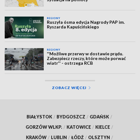
REGIONY
Ruszyła ósma edycja Nagrody PAP im.
Ryszarda Kapuścińskiego
REGIONY
''Możliwe przerwy w dostawie prądu.
Zabezpiecz rzeczy, które może porwać
wiatr'' - ostrzega RCB
ZOBACZ WIĘCEJ
BIAŁYSTOK
/
BYDGOSZCZ
/
GDAŃSK
/
GORZÓW WLKP.
/
KATOWICE
/
KIELCE
/
KRAKÓW
/
LUBLIN
/
ŁÓDŹ
/
OLSZTYN
/