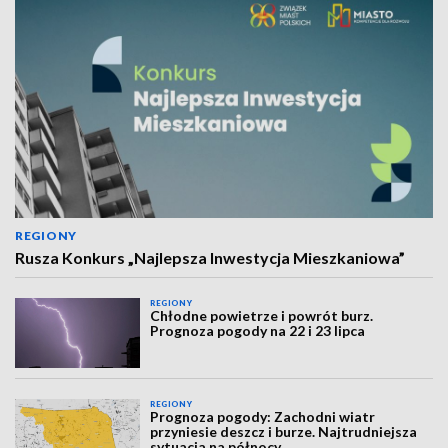
REGIONY
Rusza Konkurs „Najlepsza Inwestycja Mieszkaniowa”
REGIONY
Chłodne powietrze i powrót burz.
Prognoza pogody na 22 i 23 lipca
REGIONY
Prognoza pogody: Zachodni wiatr
przyniesie deszcz i burze. Najtrudniejsza
sytuacja na północy