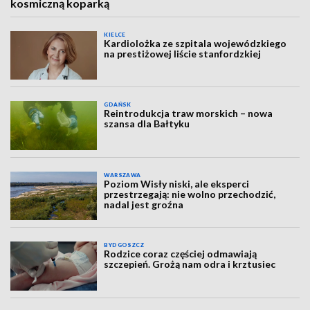
kosmiczną koparką
KIELCE
Kardiolożka ze szpitala wojewódzkiego
na prestiżowej liście stanfordzkiej
GDAŃSK
Reintrodukcja traw morskich – nowa
szansa dla Bałtyku
WARSZAWA
Poziom Wisły niski, ale eksperci
przestrzegają: nie wolno przechodzić,
nadal jest groźna
BYDGOSZCZ
Rodzice coraz częściej odmawiają
szczepień. Grożą nam odra i krztusiec