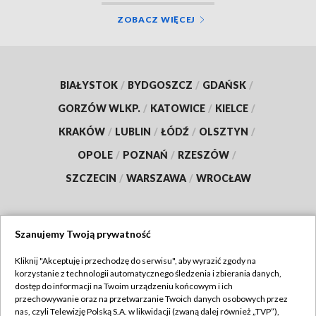
ZOBACZ WIĘCEJ
BIAŁYSTOK
/
BYDGOSZCZ
/
GDAŃSK
/
GORZÓW WLKP.
/
KATOWICE
/
KIELCE
/
KRAKÓW
/
LUBLIN
/
ŁÓDŹ
/
OLSZTYN
/
OPOLE
/
POZNAŃ
/
RZESZÓW
/
SZCZECIN
/
WARSZAWA
/
WROCŁAW
Szanujemy Twoją prywatność
Dołącz do nas:
Kliknij "Akceptuję i przechodzę do serwisu", aby wyrazić zgody na
korzystanie z technologii automatycznego śledzenia i zbierania danych,
TVP
dostęp do informacji na Twoim urządzeniu końcowym i ich
Abonament TVP
przechowywanie oraz na przetwarzanie Twoich danych osobowych przez
Regulamin TVP
nas, czyli Telewizję Polską S.A. w likwidacji (zwaną dalej również „TVP”),