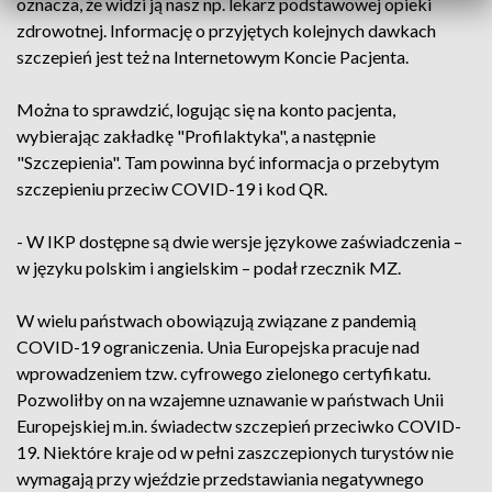
oznacza, że widzi ją nasz np. lekarz podstawowej opieki
zdrowotnej. Informację o przyjętych kolejnych dawkach
szczepień jest też na Internetowym Koncie Pacjenta.
Można to sprawdzić, logując się na konto pacjenta,
wybierając zakładkę "Profilaktyka", a następnie
"Szczepienia". Tam powinna być informacja o przebytym
szczepieniu przeciw COVID-19 i kod QR.
- W IKP dostępne są dwie wersje językowe zaświadczenia –
w języku polskim i angielskim – podał rzecznik MZ.
W wielu państwach obowiązują związane z pandemią
COVID-19 ograniczenia. Unia Europejska pracuje nad
wprowadzeniem tzw. cyfrowego zielonego certyfikatu.
Pozwoliłby on na wzajemne uznawanie w państwach Unii
Europejskiej m.in. świadectw szczepień przeciwko COVID-
19. Niektóre kraje od w pełni zaszczepionych turystów nie
wymagają przy wjeździe przedstawiania negatywnego