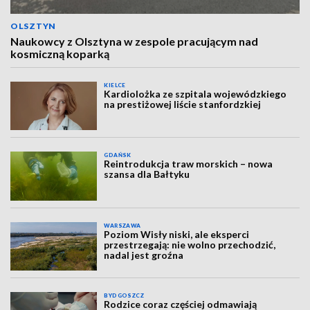
OLSZTYN
Naukowcy z Olsztyna w zespole pracującym nad
kosmiczną koparką
KIELCE
Kardiolożka ze szpitala wojewódzkiego
na prestiżowej liście stanfordzkiej
GDAŃSK
Reintrodukcja traw morskich – nowa
szansa dla Bałtyku
WARSZAWA
Poziom Wisły niski, ale eksperci
przestrzegają: nie wolno przechodzić,
nadal jest groźna
BYDGOSZCZ
Rodzice coraz częściej odmawiają