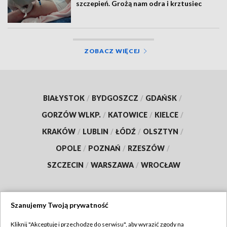
szczepień. Grożą nam odra i krztusiec
ZOBACZ WIĘCEJ
BIAŁYSTOK
/
BYDGOSZCZ
/
GDAŃSK
/
GORZÓW WLKP.
/
KATOWICE
/
KIELCE
/
KRAKÓW
/
LUBLIN
/
ŁÓDŹ
/
OLSZTYN
/
OPOLE
/
POZNAŃ
/
RZESZÓW
/
SZCZECIN
/
WARSZAWA
/
WROCŁAW
Szanujemy Twoją prywatność
Dołącz do nas:
Kliknij "Akceptuję i przechodzę do serwisu", aby wyrazić zgody na