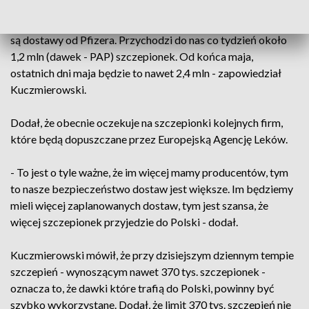
- Dzisiaj te dostawy są mocno w kratkę. Najbardziej stabilne
są dostawy od Pfizera. Przychodzi do nas co tydzień około
1,2 mln (dawek - PAP) szczepionek. Od końca maja,
ostatnich dni maja będzie to nawet 2,4 mln - zapowiedział
Kuczmierowski.
Dodał, że obecnie oczekuje na szczepionki kolejnych firm,
które będą dopuszczane przez Europejską Agencję Leków.
- To jest o tyle ważne, że im więcej mamy producentów, tym
to nasze bezpieczeństwo dostaw jest większe. Im będziemy
mieli więcej zaplanowanych dostaw, tym jest szansa, że
więcej szczepionek przyjedzie do Polski - dodał.
Kuczmierowski mówił, że przy dzisiejszym dziennym tempie
szczepień - wynoszącym nawet 370 tys. szczepionek -
oznacza to, że dawki które trafią do Polski, powinny być
szybko wykorzystane. Dodał, że limit 370 tys. szczepień nie