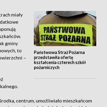
trach miały
odatkowe
roponują
szkańców.
nak gminy
bowych, to
Państwowa Straż Pożarna
przedstawiła ofertę
owierzchni –
kształcenia czterech szkół
pożarniczych
eż
kalnego.
 ośrodka, centrum, umożliwiało mieszkańcom