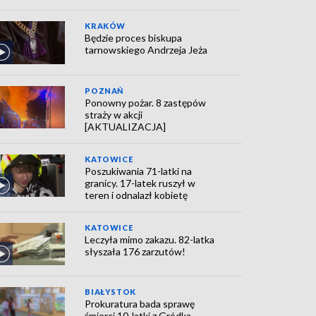
KRAKÓW
Będzie proces biskupa
tarnowskiego Andrzeja Jeża
POZNAŃ
Ponowny pożar. 8 zastępów
straży w akcji
[AKTUALIZACJA]
KATOWICE
Poszukiwania 71-latki na
granicy. 17-latek ruszył w
teren i odnalazł kobietę
KATOWICE
Leczyła mimo zakazu. 82-latka
słyszała 176 zarzutów!
BIAŁYSTOK
Prokuratura bada sprawę
śmierci 10-latki z Gródka