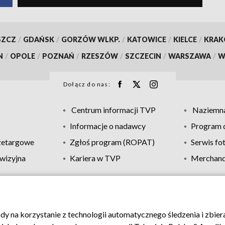
SZCZ
/
GDAŃSK
/
GORZÓW WLKP.
/
KATOWICE
/
KIELCE
/
KRA
N
/
OPOLE
/
POZNAŃ
/
RZESZÓW
/
SZCZECIN
/
WARSZAWA
/
W
Dołącz do nas:
Centrum informacji TVP
Naziemna
Informacje o nadawcy
Program d
zetargowe
Zgłoś program (ROPAT)
Serwis fo
wizyjna
Kariera w TVP
Merchandi
Polityka prywatności
Moje zgody
Pomoc
Biuro re
ody na korzystanie z technologii automatycznego śledzenia i zbie