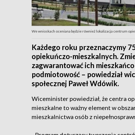
We wnioskach oceniana będzie również lokalizacja centrum opie
Każdego roku przeznaczymy 75
opiekuńczo-mieszkalnych. Zmie
zagwarantować ich mieszkańcom
podmiotowość – powiedział wice
społecznej Paweł Wdówik.
Wiceminister powiedział, że centra o
mieszkalne to ważny element w obsza
mieszkalnictwa osób z niepełnospraw
- Program dotyczący tworzenia centró