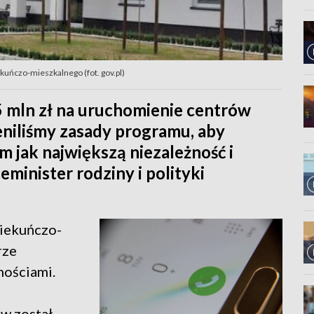
kuńczo-mieszkalnego (fot. gov.pl)
 mln zł na uruchomienie centrów
niliśmy zasady programu, aby
 jak największą niezależność i
minister rodziny i polityki
piekuńczo-
rze
nościami.
w został