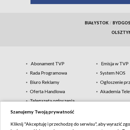
BIAŁYSTOK
/
BYDGO
OLSZTY
Abonament TVP
Emisja w TVP
Rada Programowa
System NOS
Biuro Reklamy
Ogłoszenie pr
Oferta Handlowa
Akademia Tele
Telegazeta ogłoszenia
Szanujemy Twoją prywatność
Regulamin TVP
Kliknij "Akceptuję i przechodzę do serwisu", aby wyrazić zg