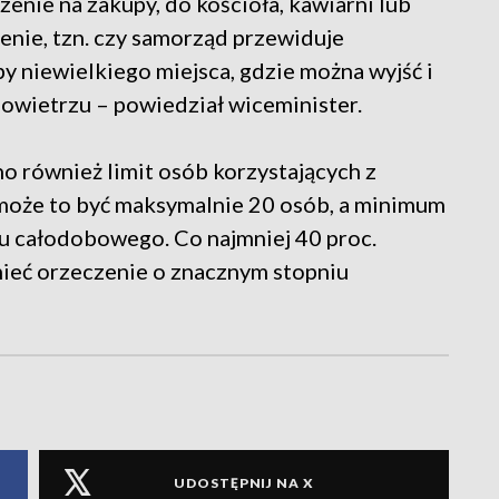
nie na zakupy, do kościoła, kawiarni lub
nie, tzn. czy samorząd przewiduje
 niewielkiego miejsca, gdzie można wyjść i
owietrzu – powiedział wiceminister.
 również limit osób korzystających z
oże to być maksymalnie 20 osób, a minimum
tu całodobowego. Co najmniej 40 proc.
mieć orzeczenie o znacznym stopniu
UDOSTĘPNIJ NA X