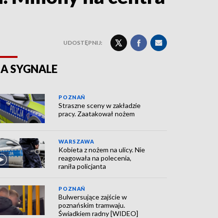
UDOSTĘPNIJ:
A SYGNALE
POZNAŃ
Straszne sceny w zakładzie
pracy. Zaatakował nożem
WARSZAWA
Kobieta z nożem na ulicy. Nie
reagowała na polecenia,
raniła policjanta
POZNAŃ
Bulwersujące zajście w
poznańskim tramwaju.
Świadkiem radny [WIDEO]