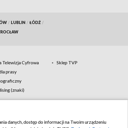
KÓW
/
LUBLIN
/
ŁÓDŹ
/
ROCŁAW
 Telewizja Cyfrowa
Sklep TVP
la prasy
tograficzny
sing (znaki)
klamy
Kontakt
rania danych, dostęp do informacji na Twoim urządzeniu