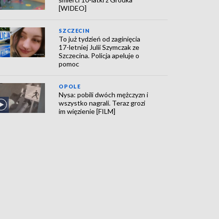
[WIDEO]
SZCZECIN
To już tydzień od zaginięcia
17-letniej Julii Szymczak ze
Szczecina. Policja apeluje o
pomoc
OPOLE
Nysa: pobili dwóch mężczyzn i
wszystko nagrali. Teraz grozi
im więzienie [FILM]