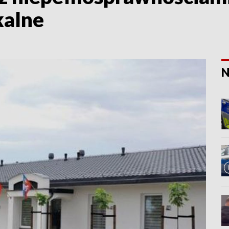
kalne
N