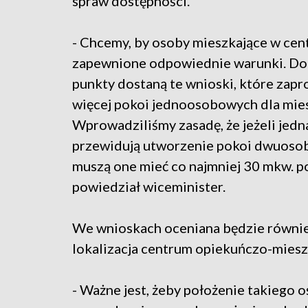
spraw dostępności.
- Chcemy, by osoby mieszkające w cen
zapewnione odpowiednie warunki. D
punkty dostaną te wnioski, które zap
więcej pokoi jednoosobowych dla mie
Wprowadziliśmy zasadę, że jeżeli jed
przewidują utworzenie pokoi dwuoso
muszą one mieć co najmniej 30 mkw. p
powiedział wiceminister.
We wnioskach oceniana będzie równi
lokalizacja centrum opiekuńczo-miesz
- Ważne jest, żeby położenie takiego