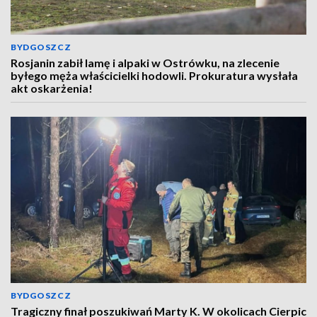
BYDGOSZCZ
Rosjanin zabił lamę i alpaki w Ostrówku, na zlecenie
byłego męża właścicielki hodowli. Prokuratura wysłała
akt oskarżenia!
BYDGOSZCZ
Tragiczny finał poszukiwań Marty K. W okolicach Cierpic