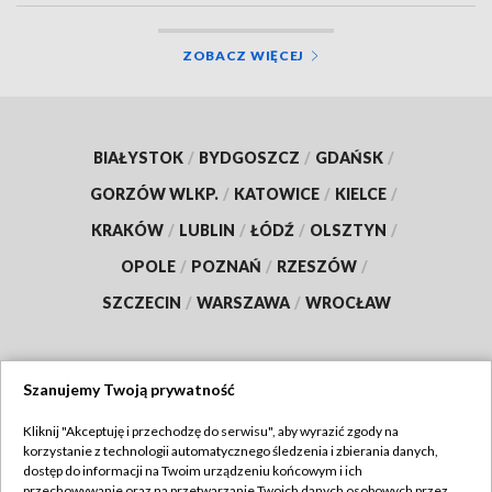
ZOBACZ WIĘCEJ
BIAŁYSTOK
/
BYDGOSZCZ
/
GDAŃSK
/
GORZÓW WLKP.
/
KATOWICE
/
KIELCE
/
KRAKÓW
/
LUBLIN
/
ŁÓDŹ
/
OLSZTYN
/
OPOLE
/
POZNAŃ
/
RZESZÓW
/
SZCZECIN
/
WARSZAWA
/
WROCŁAW
Szanujemy Twoją prywatność
Dołącz do nas:
Kliknij "Akceptuję i przechodzę do serwisu", aby wyrazić zgody na
korzystanie z technologii automatycznego śledzenia i zbierania danych,
TVP
dostęp do informacji na Twoim urządzeniu końcowym i ich
Abonament TVP
przechowywanie oraz na przetwarzanie Twoich danych osobowych przez