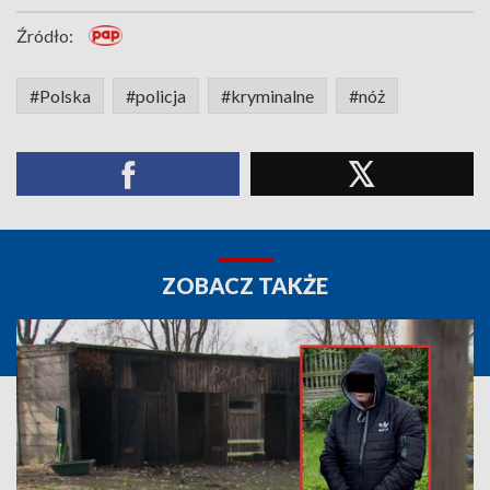
Źródło:
#Polska
#policja
#kryminalne
#nóż
ZOBACZ TAKŻE