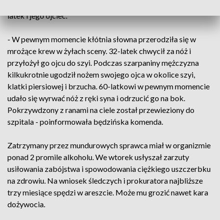
Szymborskiej. Okazało się, że biorą w niej udział pijany 32-
latek i jego ojciec.
- W pewnym momencie kłótnia słowna przerodziła się w
mrożące krew w żyłach sceny. 32-latek chwycił za nóż i
przyłożył go ojcu do szyi. Podczas szarpaniny mężczyzna
kilkukrotnie ugodził nożem swojego ojca w okolice szyi,
klatki piersiowej i brzucha. 60-latkowi w pewnym momencie
udało się wyrwać nóż z ręki syna i odrzucić go na bok.
Pokrzywdzony z ranami na ciele został przewieziony do
szpitala - poinformowała będzińska komenda.
Zatrzymany przez mundurowych sprawca miał w organizmie
ponad 2 promile alkoholu. We wtorek usłyszał zarzuty
usiłowania zabójstwa i spowodowania ciężkiego uszczerbku
na zdrowiu. Na wniosek śledczych i prokuratora najbliższe
trzy miesiące spędzi w areszcie. Może mu grozić nawet kara
dożywocia.