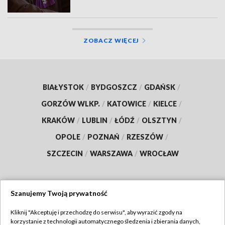
ZOBACZ WIĘCEJ
BIAŁYSTOK
/
BYDGOSZCZ
/
GDAŃSK
/
GORZÓW WLKP.
/
KATOWICE
/
KIELCE
/
KRAKÓW
/
LUBLIN
/
ŁÓDŹ
/
OLSZTYN
/
OPOLE
/
POZNAŃ
/
RZESZÓW
/
SZCZECIN
/
WARSZAWA
/
WROCŁAW
Szanujemy Twoją prywatność
Dołącz do nas:
Kliknij "Akceptuję i przechodzę do serwisu", aby wyrazić zgody na
korzystanie z technologii automatycznego śledzenia i zbierania danych,
TVP