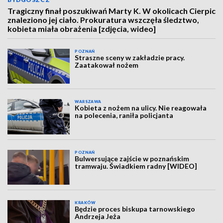
Tragiczny finał poszukiwań Marty K. W okolicach Cierpic
znaleziono jej ciało. Prokuratura wszczęła śledztwo,
kobieta miała obrażenia [zdjęcia, wideo]
POZNAŃ
Straszne sceny w zakładzie pracy.
Zaatakował nożem
WARSZAWA
Kobieta z nożem na ulicy. Nie reagowała
na polecenia, raniła policjanta
POZNAŃ
Bulwersujące zajście w poznańskim
tramwaju. Świadkiem radny [WIDEO]
KRAKÓW
Będzie proces biskupa tarnowskiego
Andrzeja Jeża