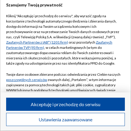
Szanujemy Twoją prywatność
Kliknij "Akceptuję i przechodzę do serwisu", aby wyrazić zgody na
korzystanie z technologii automatycznego śledzenia i zbierania danych,
dostęp do informacji na Twoim urządzeniu końcowym i ich
przechowywanie oraz na przetwarzanie Twoich danych osobowych przez
nas, czyli Telewizję Polską S.A. w likwidacji (zwaną dalej również „TVP”),
Zaufanych Partnerów z IAB* (1201 firm)
oraz pozostałych
Zaufanych
Partnerów TVP (93 firm)
, w celach marketingowych (w tym do
zautomatyzowanego dopasowania reklam do Twoich zainteresowań i
mierzenia ich skuteczności) i pozostałych, które wskazujemy poniżej, a
także zgody na udostępnianie przez nas identyfikatora PPID do Google.
Twoje dane osobowe zbierane podczas odwiedzania przez Ciebie naszych
poszczególnych serwisów
zwanych dalej „Portalem”, w tym informacje
zapisywane za pomocą technologii takich jak: pliki cookie, sygnalizatory
WWW lub innych podobnych technologii umożliwiających świadczenie
dopasowanych i bezpiecznych usług, personalizację treści oraz reklam,
udostępnianie funkcji mediów społecznościowych oraz analizowanie
Akceptuję i przechodzę do serwisu
ruchu w Internecie.
Twoje dane osobowe zbierane podczas odwiedzania przez Ciebie
Ustawienia zaawansowane
poszczególnych serwisów
na Portalu, takie jak adresy IP, identyfikatory
Twoich urządzeń końcowych i identyfikatory plików cookie, informacje o