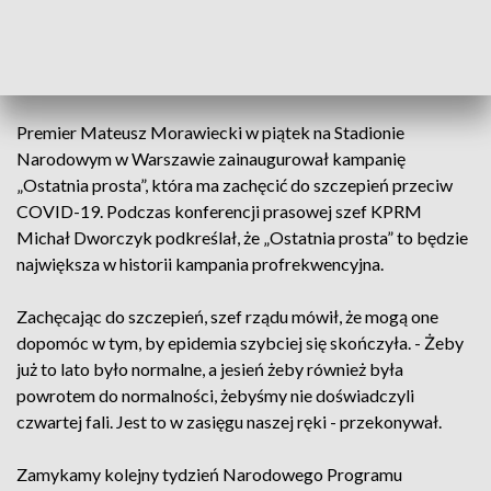
szczepień w ostatnich 7 dniach. W tym tygodniu padł także
kolejny rekord dobowy - 434 tys. wykonanych szczepień.
Cieszy tendencja wzrostowa, przed nami Ostatnia prosta”-
napisał na Twitterze Dworczyk.
Premier Mateusz Morawiecki w piątek na Stadionie
Narodowym w Warszawie zainaugurował kampanię
„Ostatnia prosta”, która ma zachęcić do szczepień przeciw
COVID-19. Podczas konferencji prasowej szef KPRM
Michał Dworczyk podkreślał, że „Ostatnia prosta” to będzie
największa w historii kampania profrekwencyjna.
Zachęcając do szczepień, szef rządu mówił, że mogą one
dopomóc w tym, by epidemia szybciej się skończyła. - Żeby
już to lato było normalne, a jesień żeby również była
powrotem do normalności, żebyśmy nie doświadczyli
czwartej fali. Jest to w zasięgu naszej ręki - przekonywał.
Zamykamy kolejny tydzień Narodowego Programu