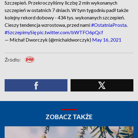
Szczepień. Przekroczyliśmy liczbę 2 mln wykonanych
szczepień w ostatnich 7 dniach. W tym tygodniu padł także
kolejny rekord dobowy - 434 tys. wykonanych szczepień.
Cieszy tendencja wzrostowa, przed nami
#OstatniaProsta
.
#SzczepimySię
pic.twitter.com/bWTFO6pQcf
— Michał Dworczyk (@michaldworczyk)
May 16, 2021
Źródło:
ZOBACZ TAKŻE