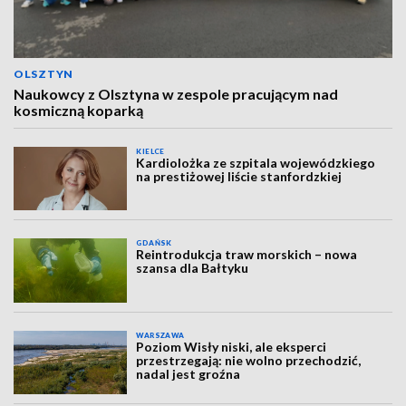
OLSZTYN
Naukowcy z Olsztyna w zespole pracującym nad
kosmiczną koparką
KIELCE
Kardiolożka ze szpitala wojewódzkiego
na prestiżowej liście stanfordzkiej
GDAŃSK
Reintrodukcja traw morskich – nowa
szansa dla Bałtyku
WARSZAWA
Poziom Wisły niski, ale eksperci
przestrzegają: nie wolno przechodzić,
nadal jest groźna