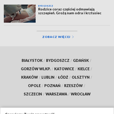
BYDGOSZCZ
Rodzice coraz częściej odmawiają
szczepień. Grożą nam odra i krztusiec
ZOBACZ WIĘCEJ
BIAŁYSTOK
/
BYDGOSZCZ
/
GDAŃSK
/
GORZÓW WLKP.
/
KATOWICE
/
KIELCE
/
KRAKÓW
/
LUBLIN
/
ŁÓDŹ
/
OLSZTYN
/
OPOLE
/
POZNAŃ
/
RZESZÓW
/
SZCZECIN
/
WARSZAWA
/
WROCŁAW