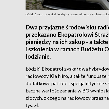
Łódzki Ekopatrol zyskał dwa hybrydowe radiowozy Kia Niro (fot. 
Dwa przyjazne środowisku ra
przekazano Ekopatrolowi Straży
pieniędzy na ich zakup - a takż
i szkolenia w ramach Budżetu 
łodzianie.
Łódzki Ekopatrol zyskał dwa hybrydo
radiowozy Kia Niro, a także fundusze 
dodatkowe patrole i specjalistyczne s
Łączna wartość zadania w BO wyniosła
złotych, z czego na radiowozy przezn
tys. zł.