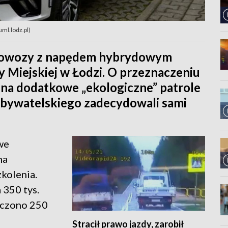
uml.lodz.pl)
diowozy z napędem hybrydowym
 Miejskiej w Łodzi. O przeznaczeniu
e na dodatkowe „ekologiczne” patrole
Obywatelskiego zadecydowali sami
we
na
zkolenia.
 350 tys.
aczono 250
Stracił prawo jazdy, zarobił