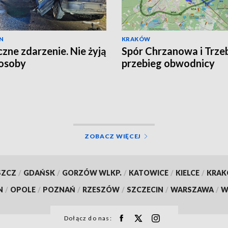
N
KRAKÓW
czne zdarzenie. Nie żyją
Spór Chrzanowa i Trzeb
osoby
przebieg obwodnicy
ZOBACZ WIĘCEJ
SZCZ
/
GDAŃSK
/
GORZÓW WLKP.
/
KATOWICE
/
KIELCE
/
KRA
N
/
OPOLE
/
POZNAŃ
/
RZESZÓW
/
SZCZECIN
/
WARSZAWA
/
W
Dołącz do nas: