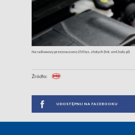
Na radiowozy przeznaczono 250 tys. złotych (fot. uml.lodz.pl)
Źródło:
UDOSTĘPNIJ NA FACEBOOKU