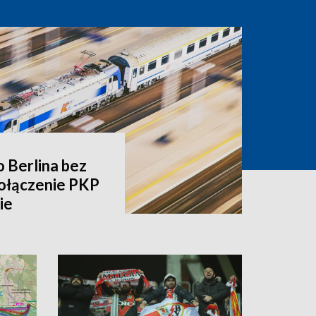
o Berlina bez
ołączenie PKP
ie