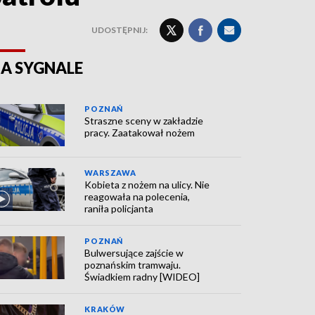
UDOSTĘPNIJ:
A SYGNALE
POZNAŃ
Straszne sceny w zakładzie
pracy. Zaatakował nożem
WARSZAWA
Kobieta z nożem na ulicy. Nie
reagowała na polecenia,
raniła policjanta
POZNAŃ
Bulwersujące zajście w
poznańskim tramwaju.
Świadkiem radny [WIDEO]
KRAKÓW