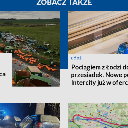
ZOBACZ TAKŻE
ŁÓDŹ
Pociągiem z Łodzi d
ca
przesiadek. Nowe p
Intercity już w oferc