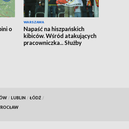
WARSZAWA
ini o
Napaść na hiszpańskich
kibiców. Wśród atakujących
pracowniczka... Służby
Więziennej
KÓW
/
LUBLIN
/
ŁÓDŹ
/
ROCŁAW