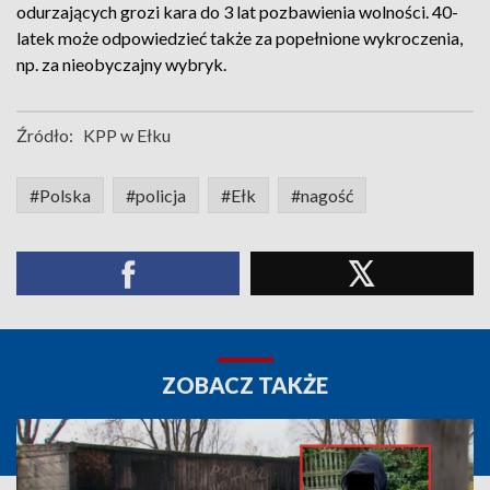
odurzających grozi kara do 3 lat pozbawienia wolności. 40-
latek może odpowiedzieć także za popełnione wykroczenia,
np. za nieobyczajny wybryk.
Źródło:
KPP w Ełku
#Polska
#policja
#Ełk
#nagość
ZOBACZ TAKŻE