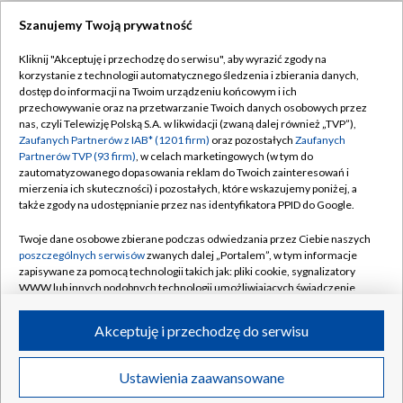
Szanujemy Twoją prywatność
Dołącz do nas:
Kliknij "Akceptuję i przechodzę do serwisu", aby wyrazić zgody na
korzystanie z technologii automatycznego śledzenia i zbierania danych,
TVP
dostęp do informacji na Twoim urządzeniu końcowym i ich
Abonament TVP
przechowywanie oraz na przetwarzanie Twoich danych osobowych przez
Regulamin TVP
nas, czyli Telewizję Polską S.A. w likwidacji (zwaną dalej również „TVP”),
Emisja w TVP
Polityka prywatności
Zaufanych Partnerów z IAB* (1201 firm)
oraz pozostałych
Zaufanych
Partnerów TVP (93 firm)
, w celach marketingowych (w tym do
Centrum informacji TVP
Moje zgody
zautomatyzowanego dopasowania reklam do Twoich zainteresowań i
mierzenia ich skuteczności) i pozostałych, które wskazujemy poniżej, a
Naziemna Telewizja Cyfrowa
Pomoc
także zgody na udostępnianie przez nas identyfikatora PPID do Google.
Sklep TVP
Biuro reklamy
Twoje dane osobowe zbierane podczas odwiedzania przez Ciebie naszych
Rada Programowa
Kontakt
poszczególnych serwisów
zwanych dalej „Portalem”, w tym informacje
zapisywane za pomocą technologii takich jak: pliki cookie, sygnalizatory
System NOS
WWW lub innych podobnych technologii umożliwiających świadczenie
dopasowanych i bezpiecznych usług, personalizację treści oraz reklam,
Informacje o nadawcy
Kanały
udostępnianie funkcji mediów społecznościowych oraz analizowanie
Akceptuję i przechodzę do serwisu
ruchu w Internecie.
Program dla prasy
©2026 Telewizja Polska S.A. w likwidacji
Biuro Reklamy
Twoje dane osobowe zbierane podczas odwiedzania przez Ciebie
Ustawienia zaawansowane
poszczególnych serwisów
na Portalu, takie jak adresy IP, identyfikatory
Ogłoszenie przetargowe
Twoich urządzeń końcowych i identyfikatory plików cookie, informacje o