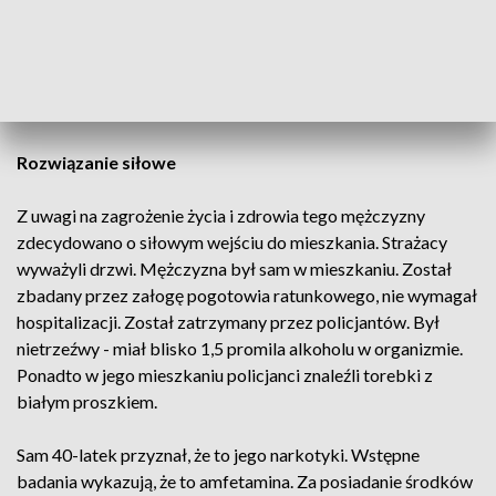
balkonie stoi zupełnie nagi mężczyzna. Przy głośnej muzyce
tańczył, krzyczał, przeklinał, był pobudzony, niebezpiecznie
wychylał się także za barierki. Nie reagował na próby
nawiązania z nim kontaktu oraz nie otwierał drzwi
wejściowych.
Rozwiązanie siłowe
Z uwagi na zagrożenie życia i zdrowia tego mężczyzny
zdecydowano o siłowym wejściu do mieszkania. Strażacy
wyważyli drzwi. Mężczyzna był sam w mieszkaniu. Został
zbadany przez załogę pogotowia ratunkowego, nie wymagał
hospitalizacji. Został zatrzymany przez policjantów. Był
nietrzeźwy - miał blisko 1,5 promila alkoholu w organizmie.
Ponadto w jego mieszkaniu policjanci znaleźli torebki z
białym proszkiem.
Sam 40-latek przyznał, że to jego narkotyki. Wstępne
badania wykazują, że to amfetamina. Za posiadanie środków