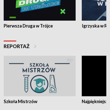
Pierwsza Druga w Trójce
Igrzyska w R
REPORTAŻ
Szkoła Mistrzów
Najpiękniejsze