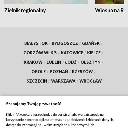
Zielnik regionalny
Wiosna na RO
BIAŁYSTOK
/
BYDGOSZCZ
/
GDAŃSK
/
GORZÓW WLKP.
/
KATOWICE
/
KIELCE
/
KRAKÓW
/
LUBLIN
/
ŁÓDŹ
/
OLSZTYN
/
OPOLE
/
POZNAŃ
/
RZESZÓW
/
SZCZECIN
/
WARSZAWA
/
WROCŁAW
Szanujemy Twoją prywatność
Dołącz do nas:
Kliknij "Akceptuję i przechodzę do serwisu", aby wyrazić zgody na
korzystanie z technologii automatycznego śledzenia i zbierania danych,
TVP
dostęp do informacji na Twoim urządzeniu końcowym i ich