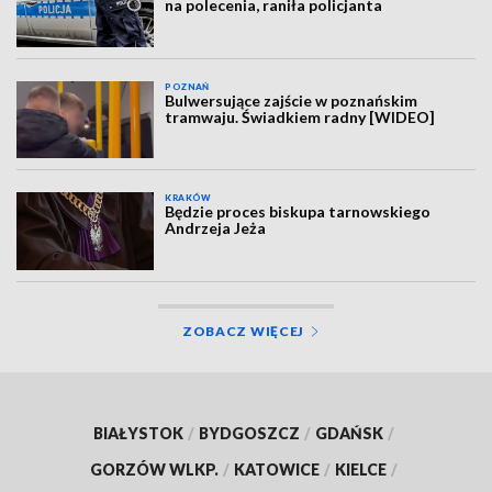
na polecenia, raniła policjanta
POZNAŃ
Bulwersujące zajście w poznańskim
tramwaju. Świadkiem radny [WIDEO]
KRAKÓW
Będzie proces biskupa tarnowskiego
Andrzeja Jeża
ZOBACZ WIĘCEJ
BIAŁYSTOK
/
BYDGOSZCZ
/
GDAŃSK
/
GORZÓW WLKP.
/
KATOWICE
/
KIELCE
/