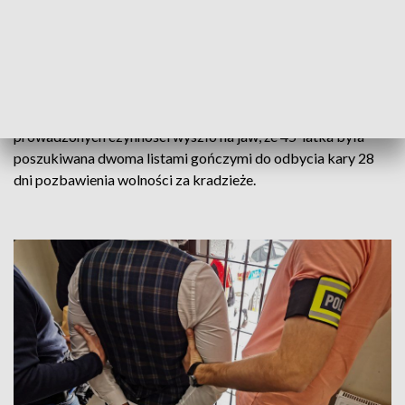
Właściciel oszacował straty na 17 tysięcy złotych.
Kryminalni wpadli na trop sprawców w ubiegłym tygodniu.
Pomogło im w tym nagranie z monitoringu, które
zarejestrowało całe zdarzenie. Policjanci zatrzymali
podejrzanych tydzień temu w Wołominie. Okazali się nimi
obywatele Rumunii w wieku 28, 30 i 45 lat. W trakcie
prowadzonych czynności wyszło na jaw, że 45-latka była
poszukiwana dwoma listami gończymi do odbycia kary 28
dni pozbawienia wolności za kradzieże.