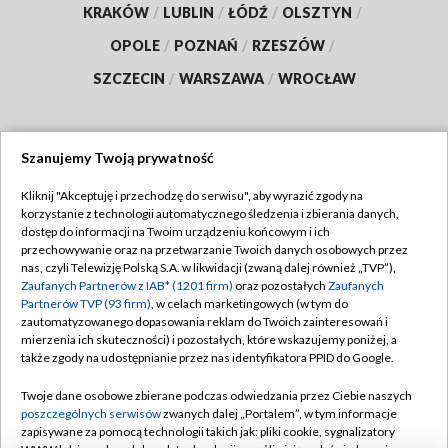
KRAKÓW
/
LUBLIN
/
ŁÓDŹ
/
OLSZTYN
/
OPOLE
/
POZNAŃ
/
RZESZÓW
/
SZCZECIN
/
WARSZAWA
/
WROCŁAW
Szanujemy Twoją prywatność
Dołącz do nas:
Kliknij "Akceptuję i przechodzę do serwisu", aby wyrazić zgody na
korzystanie z technologii automatycznego śledzenia i zbierania danych,
TVP
dostęp do informacji na Twoim urządzeniu końcowym i ich
Abonament TVP
przechowywanie oraz na przetwarzanie Twoich danych osobowych przez
Regulamin TVP
nas, czyli Telewizję Polską S.A. w likwidacji (zwaną dalej również „TVP”),
Emisja w TVP
Polityka prywatności
Zaufanych Partnerów z IAB* (1201 firm)
oraz pozostałych
Zaufanych
Partnerów TVP (93 firm)
, w celach marketingowych (w tym do
Centrum informacji TVP
Moje zgody
zautomatyzowanego dopasowania reklam do Twoich zainteresowań i
mierzenia ich skuteczności) i pozostałych, które wskazujemy poniżej, a
Naziemna Telewizja Cyfrowa
Pomoc
także zgody na udostępnianie przez nas identyfikatora PPID do Google.
Sklep TVP
Biuro reklamy
Twoje dane osobowe zbierane podczas odwiedzania przez Ciebie naszych
Rada Programowa
Kontakt
poszczególnych serwisów
zwanych dalej „Portalem”, w tym informacje
zapisywane za pomocą technologii takich jak: pliki cookie, sygnalizatory
System NOS