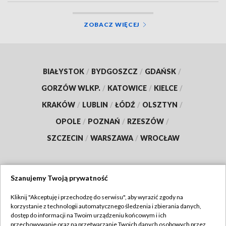
ZOBACZ WIĘCEJ
BIAŁYSTOK
/
BYDGOSZCZ
/
GDAŃSK
/
GORZÓW WLKP.
/
KATOWICE
/
KIELCE
/
KRAKÓW
/
LUBLIN
/
ŁÓDŹ
/
OLSZTYN
/
OPOLE
/
POZNAŃ
/
RZESZÓW
/
SZCZECIN
/
WARSZAWA
/
WROCŁAW
Szanujemy Twoją prywatność
Dołącz do nas:
Kliknij "Akceptuję i przechodzę do serwisu", aby wyrazić zgody na
korzystanie z technologii automatycznego śledzenia i zbierania danych,
TVP
dostęp do informacji na Twoim urządzeniu końcowym i ich
Abonament TVP
przechowywanie oraz na przetwarzanie Twoich danych osobowych przez