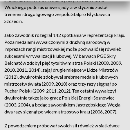
szkoleniowca. W 2019 roku był asystentem Pawła
Woickiego podczas uniwersjady, a w styczniu został
trenerem drugoligowego zespołu Stalpro Błyskawica
Szczecin.
Jako zawodnik rozegrał 142 spotkania w reprezentacji kraju.
Poza medalami wywalczonymi z drużyną narodową w
imprezach rangi mistrzowskiej może pochwalić się również
sukcesami w rywalizacji klubowej. W barwach PGE Skry
Bełchatów zdobył pięć tytułów mistrza Polski (2008, 2009,
2010, 2011, 2014), zajął drugie miejsce w Lidze Mistrzów
(2012), dwukrotnie zdobywał srebrne medale klubowych
mistrzostw świata (2009, 2010) oraz trzy razy sięgnął po
Puchar Polski (2009, 2011, 2012). Ten ostatni wywalczył
dwukrotnie także jako gracz Polskiej Energii Sosnowiec
(2003, 2004), a będąc zawodnikiem Jastrzębskiego Węgla
dwa razy sięgnął po wicemistrzostwo kraju (2006, 2007).
Z powodzeniem próbował swoich sił również w siatkówce