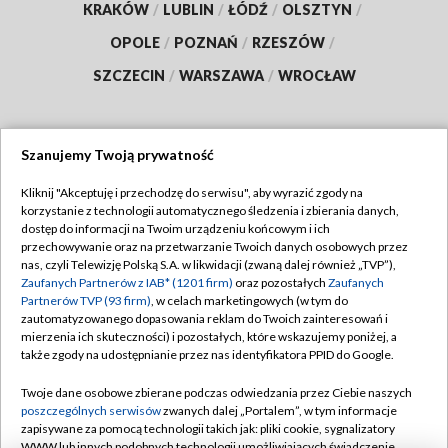
KRAKÓW
/
LUBLIN
/
ŁÓDŹ
/
OLSZTYN
/
OPOLE
/
POZNAŃ
/
RZESZÓW
/
SZCZECIN
/
WARSZAWA
/
WROCŁAW
Szanujemy Twoją prywatność
Dołącz do nas:
Kliknij "Akceptuję i przechodzę do serwisu", aby wyrazić zgody na
korzystanie z technologii automatycznego śledzenia i zbierania danych,
TVP
dostęp do informacji na Twoim urządzeniu końcowym i ich
Abonament TVP
przechowywanie oraz na przetwarzanie Twoich danych osobowych przez
Regulamin TVP
nas, czyli Telewizję Polską S.A. w likwidacji (zwaną dalej również „TVP”),
Emisja w TVP
Polityka prywatności
Zaufanych Partnerów z IAB* (1201 firm)
oraz pozostałych
Zaufanych
Partnerów TVP (93 firm)
, w celach marketingowych (w tym do
Centrum informacji TVP
Moje zgody
zautomatyzowanego dopasowania reklam do Twoich zainteresowań i
mierzenia ich skuteczności) i pozostałych, które wskazujemy poniżej, a
Naziemna Telewizja Cyfrowa
Pomoc
także zgody na udostępnianie przez nas identyfikatora PPID do Google.
Sklep TVP
Biuro reklamy
Twoje dane osobowe zbierane podczas odwiedzania przez Ciebie naszych
Rada Programowa
Kontakt
poszczególnych serwisów
zwanych dalej „Portalem”, w tym informacje
zapisywane za pomocą technologii takich jak: pliki cookie, sygnalizatory
System NOS
WWW lub innych podobnych technologii umożliwiających świadczenie